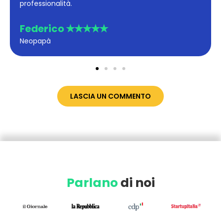
Sara ✭✭✭✭✭
Neomamma
LASCIA UN COMMENTO
Parlano
di noi