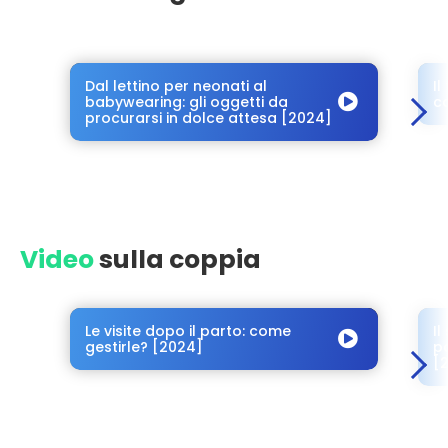
Dal lettino per neonati al
Il
babywearing: gli oggetti da
c
procurarsi in dolce attesa [2024]
Video
sulla coppia
Le visite dopo il parto: come
I
gestirle? [2024]
p
[