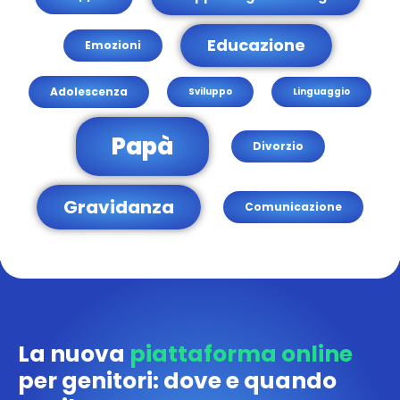
Educazione
Emozioni
Adolescenza
Sviluppo
Linguaggio
Papà
Divorzio
Gravidanza
Comunicazione
La nuova
piattaforma online
per genitori: dove e quando