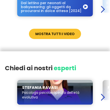
Dal lettino per neonati al
Il
babywearing: gli oggetti da
c
procurarsi in dolce attesa [2024]
MOSTRA TUTTI I VIDEO
Chiedi ai nostri
esperti
STEFANIA RAVASI
Psicologa psicoterapeuta dell'età
P
evolutiva