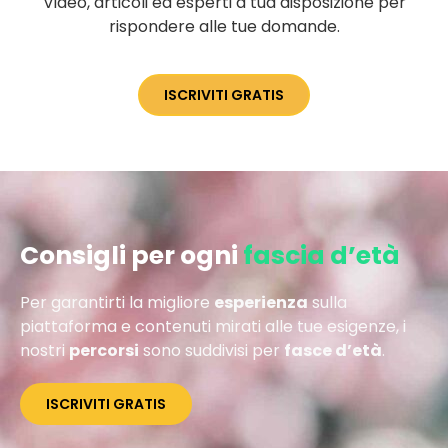
Video, articoli ed esperti a tua disposizione per
rispondere alle tue domande.
ISCRIVITI GRATIS
Consigli per ogni
fascia d’età
Per garantirti la migliore
esperienza
sulla
piattaforma e contenuti mirati alle tue esigenze, i
nostri
percorsi
sono suddivisi per
fasce d’età
.
ISCRIVITI GRATIS