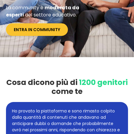
La community è
moderata da
esperti
del settore educativo.
ENTRA IN COMMUNITY
Cosa dicono più di
1200 genitori
come te
Poter scegliere un percorso creato su misura per
me è stato ciò che più ho amato. È come trovare, in
un unico spazio, tutto ciò che vorresti sapere o
comprendere sul tuo essere genitore.