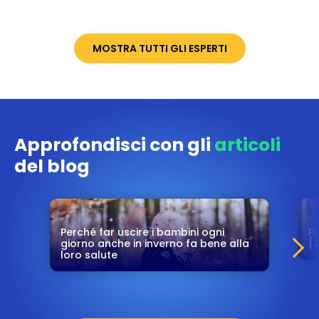
MOSTRA TUTTI GLI ESPERTI
Approfondisci con gli
articoli
del blog
Perché far uscire i bambini ogni
P
giorno anche in inverno fa bene alla
[
loro salute