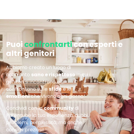
Puoi
confrontarti
con esperti e
altri genitori
Abbiamo creato un luogo di
confronto
sano e rispettoso
in cui i
genitori si incontrano e si
confrontano sulle
sfide
e le
emozioni
che vivono ogni giorno.
Condividi con la
community
di
Parentube la tua esperienza: dubbi,
problemi, perplessità, ma anche
consigli preziosi!