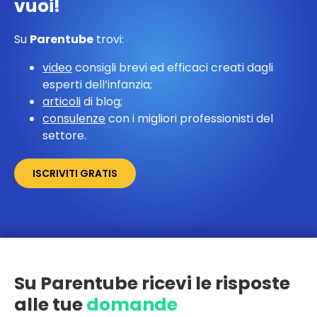
vuoi!
Su
Parentube
trovi:
video
consigli brevi ed efficaci creati dagli
esperti dell’infanzia;
articoli
di blog;
consulenze
con i migliori professionisti del
settore.
ISCRIVITI GRATIS
Su Parentube ricevi le risposte
alle tue
domande