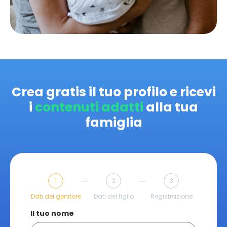
Crea gratis il tuo profilo e ricevi
i
contenuti adatti
alla tua
famiglia
1
2
3
Dati del genitore
Dati del figlio
Registrazione
Il tuo nome