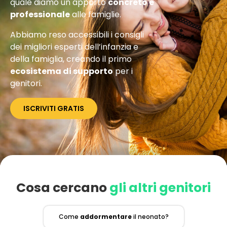
quale diamo un
apporto
concreto e
professionale
alle famiglie.
Abbiamo reso accessibili i consigli
dei migliori esperti dell’infanzia e
della famiglia, creando il primo
ecosistema di supporto
per i
genitori.
ISCRIVITI GRATIS
Cosa cercano
gli altri genitori
Come
addormentare
il neonato?