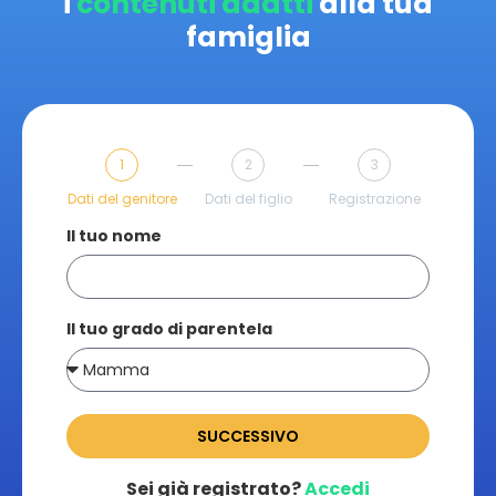
i
contenuti adatti
alla tua
famiglia
1
2
3
Dati del genitore
Dati del figlio
Registrazione
Il tuo nome
Il tuo grado di parentela
SUCCESSIVO
Sei già registrato?
Accedi