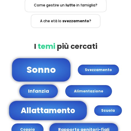
Come gestire un
lutto
in famiglia?
A che età lo
svezzamento
?
I
temi
più cercati
Sonno
Svezzamento
Infanzia
Alimentazione
Allattamento
Scuola
Rapporto genitori-figli
Coppia