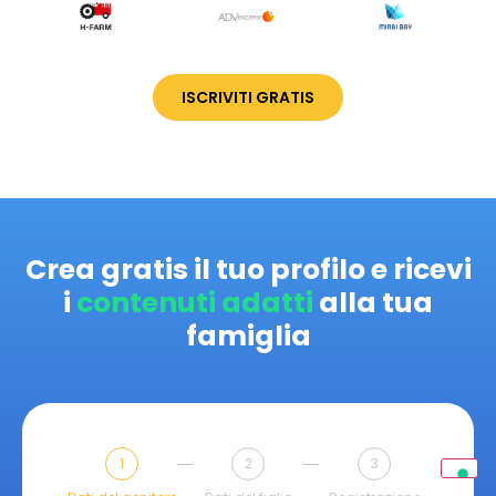
ISCRIVITI GRATIS
Crea gratis il tuo profilo e ricevi
i
contenuti adatti
alla tua
famiglia
1
2
3