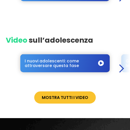
Video
sull’adolescenza
I nuovi adolescenti: come
Gl
attraversare questa fase
l
MOSTRA TUTTI I VIDEO