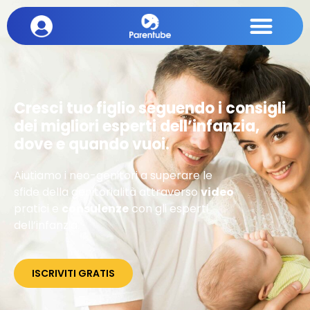
Cresci tuo figlio seguendo i consigli
dei migliori esperti dell’infanzia,
dove e quando vuoi.
Aiutiamo i neo-genitori a superare le
sfide della genitorialità attraverso
video
pratici e
consulenze
con gli esperti
dell’infanzia.
ISCRIVITI GRATIS