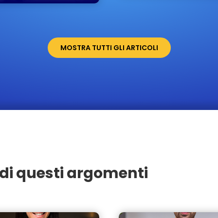
MOSTRA TUTTI GLI ARTICOLI
di questi argomenti
Varedo
Seregno