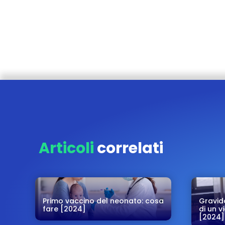
Articoli
correlati
Primo vaccino del neonato: cosa
Gravid
fare [2024]
di un v
[2024]