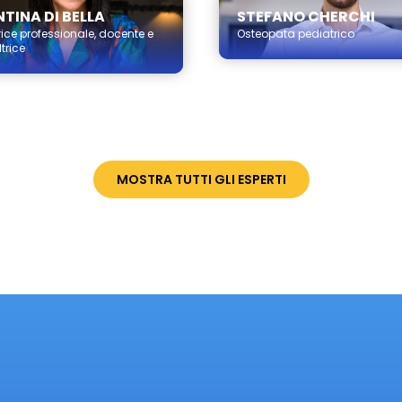
TINA DI BELLA
STEFANO CHERCHI
ice professionale, docente e
Osteopata pediatrico
trice
MOSTRA TUTTI GLI ESPERTI