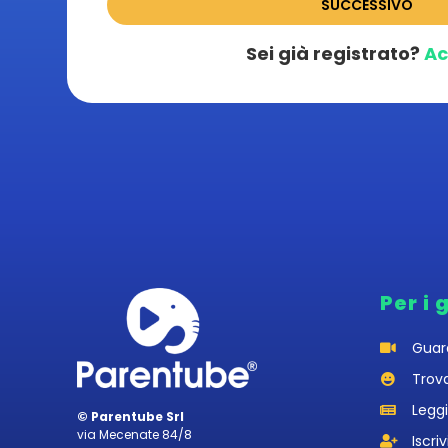
SUCCESSIVO
Sei già registrato?
Ac
Per i 
Guar
Trov
Leggi
© Parentube Srl
via Mecenate 84/8
Iscriv