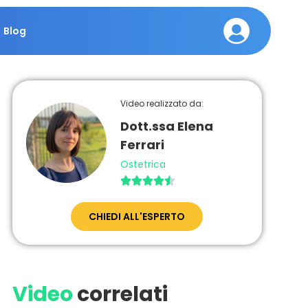
Blog
Video realizzato da:
Dott.ssa Elena
Ferrari
Ostetrica





CHIEDI ALL'ESPERTO
Video
correlati