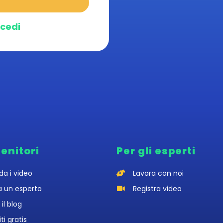
cedi
genitori
Per gli esperti
da i video
Lavora con noi
a un esperto
Registra video
 il blog
iti gratis