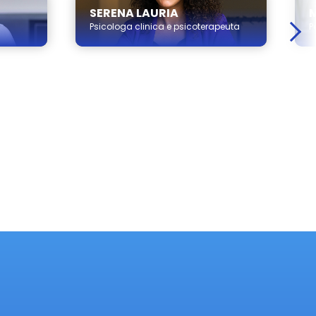
SERENA LAURIA
M
Psicologa clinica e psicoterapeuta
P