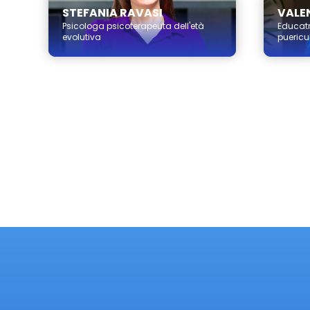
STEFANIA RAVASI
VALEN
Psicologa psicoterapeuta dell'età
Educatr
evolutiva
puericul