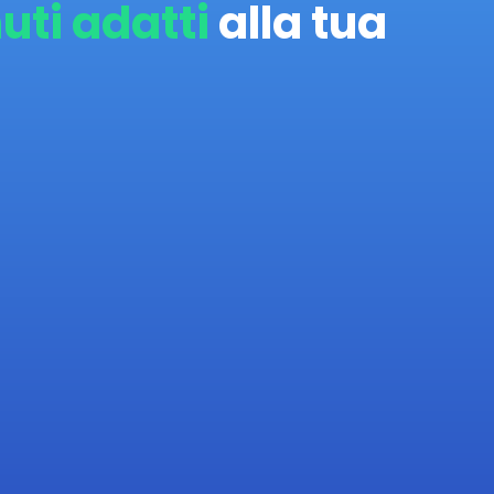
uti adatti
alla tua