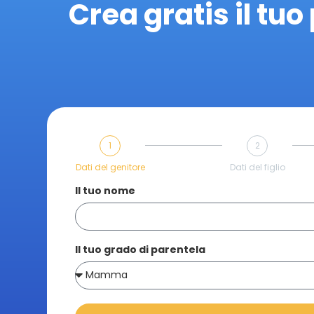
Crea gratis il tuo 
1
2
Dati del genitore
Dati del figlio
Il tuo nome
Il tuo grado di parentela