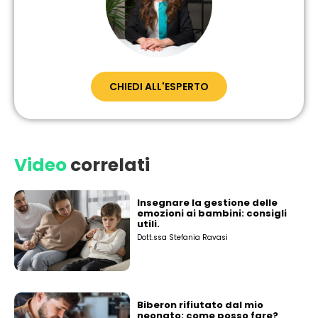
CHIEDI ALL'ESPERTO
Video
correlati
Insegnare la gestione delle
emozioni ai bambini: consigli
utili.
Dott.ssa Stefania Ravasi
Biberon rifiutato dal mio
neonato: come posso fare?