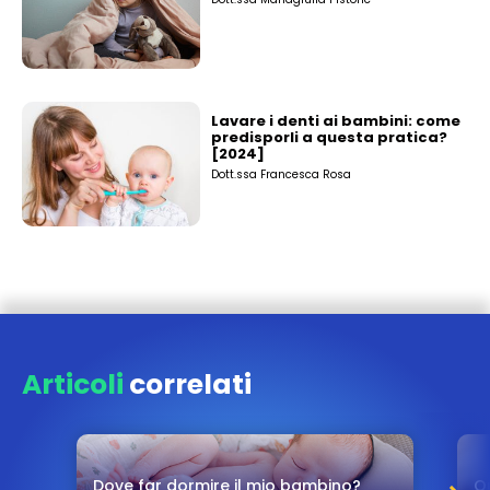
Lavare i denti ai bambini: come
predisporli a questa pratica?
[2024]
Dott.ssa Francesca Rosa
Articoli
correlati
Dove far dormire il mio bambino?
Q