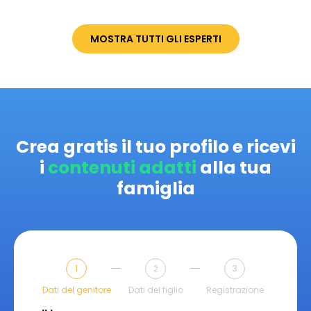
MOSTRA TUTTI GLI ESPERTI
Crea gratis il tuo profilo e ricevi
i
contenuti adatti
alla tua
famiglia
1
2
3
Dati del genitore
Dati del figlio
Registrazione