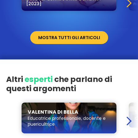
[2023]
ne
MOSTRA TUTTI GLI ARTICOLI
Altri
esperti
che parlano di
questi argomenti
VALENTINA DI BELLA
Educatrice professionale, docente e
O
puericultrice