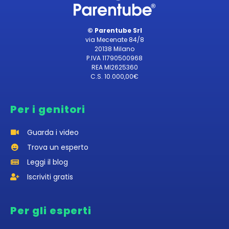
© Parentube Srl
via Mecenate 84/8
20138 Milano
P.IVA 11790500968
REA MI2625360
C.S. 10.000,00€
Per i genitori
Guarda i video
Trova un esperto
Leggi il blog
Iscriviti gratis
Per gli esperti