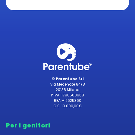
© Parentube Srl
via Mecenate 84/8
20138 Milano
P.IVA 11790500968
REA MI2625360
C.S. 10.000,00€
Per i genitori