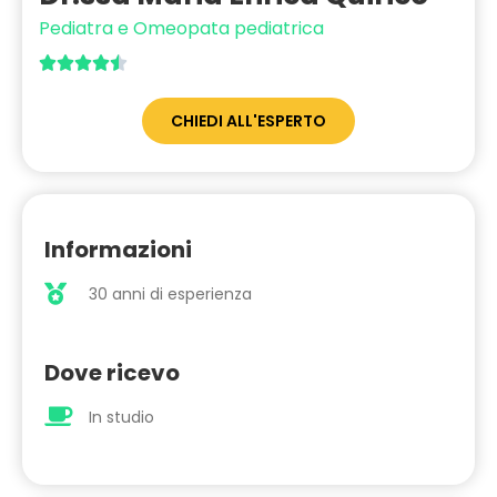
Pediatra e Omeopata pediatrica





CHIEDI ALL'ESPERTO
Informazioni
30 anni di esperienza
Dove ricevo
In studio