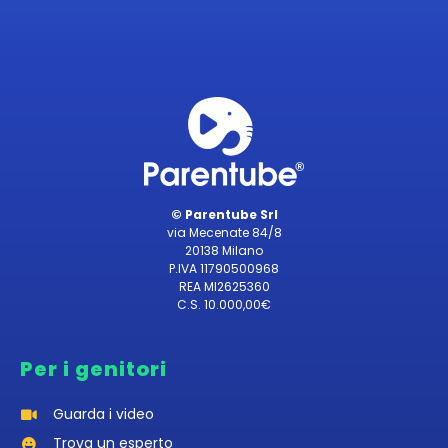
© Parentube Srl
via Mecenate 84/8
20138 Milano
P.IVA 11790500968
REA MI2625360
C.S. 10.000,00€
Per i genitori
Guarda i video
Trova un esperto