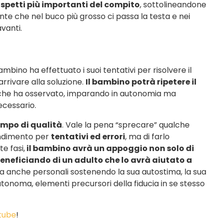
spetti più importanti del compito
, sottolineandone
te che nel buco più grosso ci passa la testa e nei
avanti.
mbino ha effettuato i suoi tentativi per risolvere il
rrivare alla soluzione.
Il bambino potrà ripetere il
 che ha osservato, imparando in autonomia
ma
ecessario.
mpo di qualità
. Vale la pena “sprecare” qualche
endimento per
tentativi ed errori
, ma di farlo
e fasi,
il bambino avrà un appoggio non solo di
neficiando di un adulto che lo avrà aiutato a
a anche personali sostenendo la sua autostima, la sua
tonoma, elementi precursori della fiducia in se stesso
tube
!