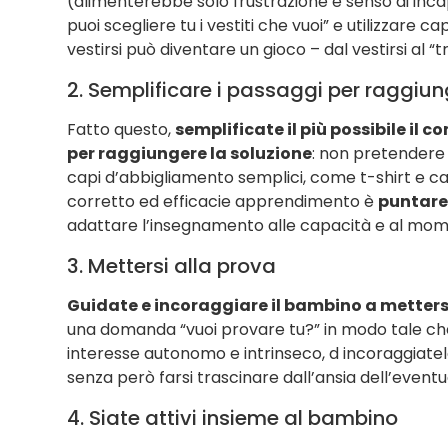
(alimenterebbe solo frustrazione e senso di inca
puoi scegliere tu i vestiti che vuoi” e utilizzare c
vestirsi può diventare un gioco – dal vestirsi al “tr
2. Semplificare i passaggi per raggiun
Fatto questo,
semplificate il più possibile il
per raggiungere la soluzione
: non pretendere d
capi d’abbigliamento semplici, come t-shirt e ca
corretto ed efficacie apprendimento è
puntare 
adattare l’insegnamento alle capacità e al momen
3. Mettersi alla prova
Guidate e incoraggiare il bambino a metters
una domanda “vuoi provare tu?” in modo tale che
interesse autonomo e intrinseco, d incoraggiatelo 
senza però farsi trascinare dall’ansia dell’eventu
4. Siate attivi insieme al bambino