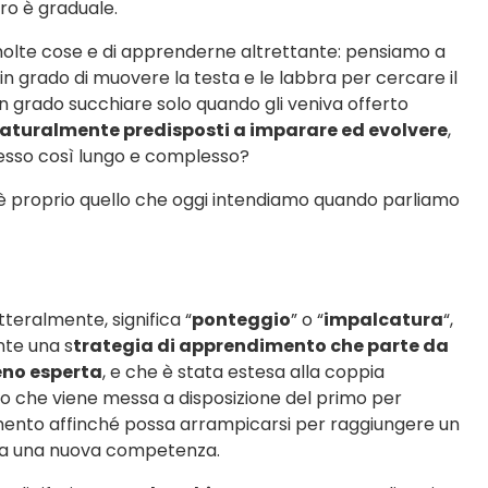
ltro è graduale.
e molte cose e di apprenderne altrettante: pensiamo a
 in grado di muovere la testa e le labbra per cercare il
n grado succhiare solo quando gli veniva offerto
naturalmente predisposti a imparare ed evolvere
,
cesso così lungo e complesso?
 è proprio quello che oggi intendiamo quando parliamo
tteralmente, significa “
ponteggio
” o “
impalcatura
“,
nte una s
trategia di apprendimento che parte da
eno esperta
, e che è stata estesa alla coppia
to che viene messa a disposizione del primo per
imento affinché possa arrampicarsi per raggiungere un
 sua una nuova competenza.