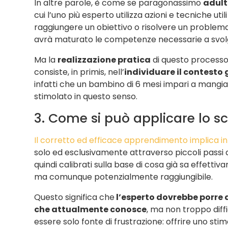
In altre parole, è come se paragonassimo
adul
cui l’uno più esperto utilizza azioni e tecniche uti
raggiungere un obiettivo o risolvere un problema,
avrà maturato le competenze necessarie a svolg
Ma l
a
realizzazione pratica
di questo processo
consiste, in primis, nell’
individuare il contesto 
infatti che un bambino di 6 mesi impari a mangi
stimolato in questo senso.
3. Come si può applicare lo s
Il corretto ed efficace apprendimento implica infa
solo ed esclusivamente attraverso piccoli passi a
quindi calibrati sulla base di cosa già sa effett
ma comunque potenzialmente raggiungibile.
Questo significa che
l’esperto dovrebbe porre al
che attualmente conosce
, ma non troppo diffi
essere solo fonte di frustrazione: offrire uno st