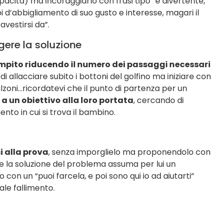
pacità) ma incoraggiarlo con frasi tipo “è divertente,
api d’abbigliamento di suo gusto e interesse, magari il
avestirsi da”.
gere la soluzione
 compito riducendo il numero dei passaggi necessari
i allacciare subito i bottoni del golfino ma iniziare con
lzoni…ricordatevi che il punto di partenza per un
a un obiettivo alla loro portata
, cercando di
to in cui si trova il bambino.
i alla prova
, senza imporglielo ma proponendolo con
 la soluzione del problema assuma per lui un
con un “puoi farcela, e poi sono qui io ad aiutarti”
ale fallimento.