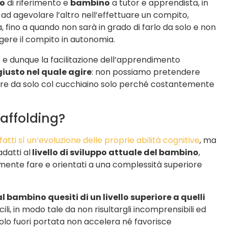
to
di riferimento e
bambino
a tutor e apprendista, in
li ad agevolare l’altro nell’effettuare un compito,
 fino a quando non sarà in grado di farlo da solo e non
ere il compito in autonomia.
 e dunque la facilitazione dell’apprendimento
giusto nel quale agire
: non possiamo pretendere
are da solo col cucchiaino solo perché costantemente
caffolding?
tti sì un’evoluzione delle proprie abilità cognitive
, ma
datti al
livello di sviluppo attuale del bambino
,
ivamente fare e orientati a una complessità superiore
 bambino quesiti di un livello superiore a quelli
cili, in modo tale da non risultargli incomprensibili ed
imolo fuori portata non accelera né favorisce