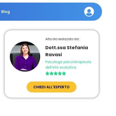
Blog
Articolo realizzato da:
Dott.ssa Stefania
Ravasi
Psicologa psicoterapeuta
dell’età evolutiva





CHIEDI ALL'ESPERTO