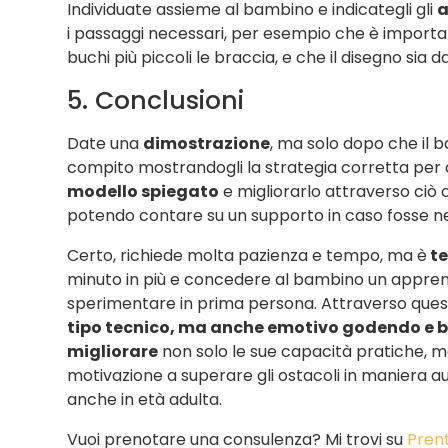
Individuate assieme al bambino e indicategli gli
a
i passaggi necessari, per esempio che è importan
buchi più piccoli le braccia, e che il disegno sia d
5. Conclusioni
Date una
dimostrazione
, ma solo
dopo che il ba
compito mostrandogli la strategia corretta per a
modello spiegato
e migliorarlo attraverso ciò
potendo contare su un supporto in caso fosse n
Certo, richiede molta pazienza e tempo, ma è
te
minuto in più e concedere al bambino un appr
sperimentare in prima persona.
Attraverso quest
tipo tecnico, ma anche emotivo godendo e be
migliorare
non solo le sue capacità pratiche, m
motivazione a superare gli ostacoli in maniera au
anche in età adulta.
Vuoi prenotare una consulenza? Mi trovi su
Pren