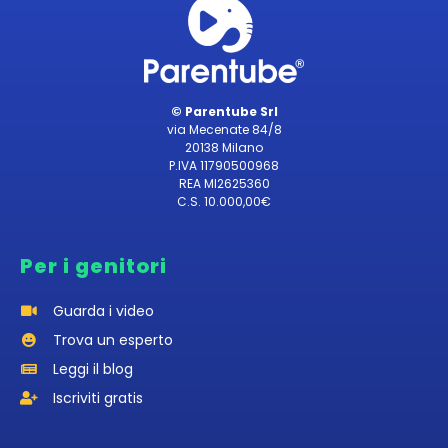
© Parentube Srl
via Mecenate 84/8
20138 Milano
P.IVA 11790500968
REA MI2625360
C.S. 10.000,00€
Per i genitori
Guarda i video
Trova un esperto
Leggi il blog
Iscriviti gratis