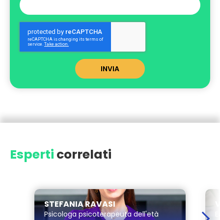
INVIA
Esperti
correlati
STEFANIA RAVASI
V
Psicologa psicoterapeuta dell'età
E