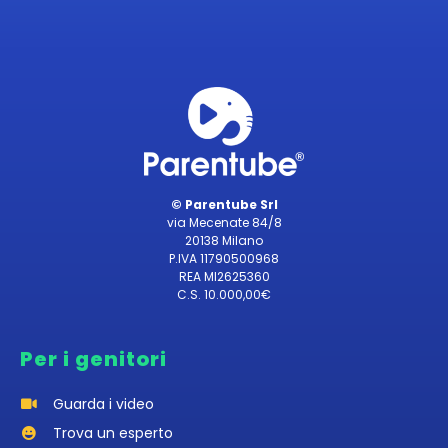
© Parentube Srl
via Mecenate 84/8
20138 Milano
P.IVA 11790500968
REA MI2625360
C.S. 10.000,00€
Per i genitori
Guarda i video
Trova un esperto