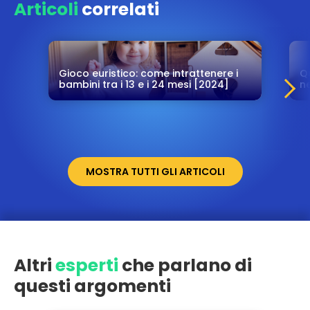
Articoli
correlati
Gioco euristico: come intrattenere i
Q
bambini tra i 13 e i 24 mesi [2024]
ne
MOSTRA TUTTI GLI ARTICOLI
Altri
esperti
che parlano di
questi argomenti