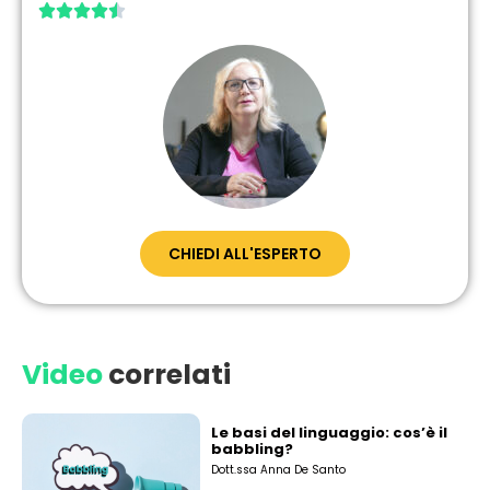





CHIEDI ALL'ESPERTO
Video
correlati
Le basi del linguaggio: cos’è il
babbling?
Dott.ssa Anna De Santo