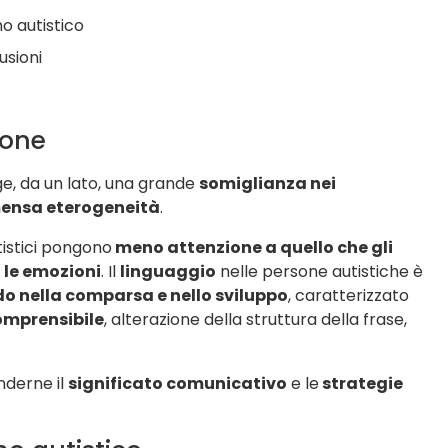
o autistico
usioni
ione
, da un lato, una grande
somiglianza nei
ensa eterogeneità
.
utistici pongono
meno attenzione a quello che gli
 le emozioni
. Il
linguaggio
nelle persone autistiche è
do nella comparsa e nello sviluppo
, caratterizzato
omprensibile
, alterazione della struttura della frase,
nderne il
significato comunicativo
e le
strategie