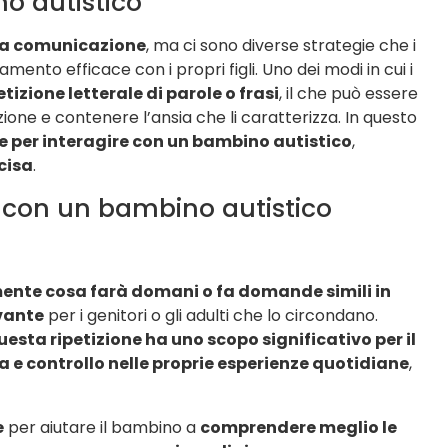
o autistico
lla comunicazione
, ma ci sono diverse strategie che i
mento efficace con i propri figli. Uno dei modi in cui i
etizione letterale di parole o frasi
, il che può essere
azione e contenere l’ansia che li caratterizza. In questo
e per interagire con un bambino autistico
,
cisa
.
e con un bambino autistico
ente cosa farà domani o fa domande simili in
vante
per i genitori o gli adulti che lo circondano.
ta ripetizione ha uno scopo significativo per il
a e controllo nelle proprie esperienze quotidiane
,
e
per aiutare il bambino a
comprendere meglio le