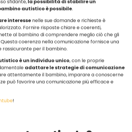
so sfidante,
la possibilità di stabilire un
bambino autistico è possibile
.
re interesse
nelle sue domande e richieste è
lorizzato. Fornire risposte chiare e coerenti,
rmette al bambino di comprendere meglio ciò che gli
ri. Questa coerenza nella comunicazione fornisce una
e rassicurante per il bambino.
istico è un individuo unico
, con le proprie
ondamentale
adattare le strategie di comunicazione
are attentamente il bambino, imparare a conoscerne
enze può favorire una comunicazione più efficace e
ntube
!