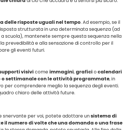
ale chiara
di ciò che accadrà e a sentirsi più sicuro.
a delle risposte uguali nel tempo
. Ad esempio, se il
isposta strutturata in una determinata sequenza (ad
are a scuola), mantenete sempre questa sequenza nella
 prevedibilità e alla sensazione di controllo per il
re gli eventi futuri.
supporti visivi
come
immagini
,
grafici
o
calendari
o o settimanale con le attività programmate
, in
vo per comprendere meglio la sequenza degli eventi.
uadro chiaro delle attività future.
e snervante per voi, potete adottare un
sistema di
te il numero di volte che una domanda o una frase
fa la stessa domanda, potete spuntarla. Alla fine della