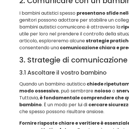
2. Comunicare con un bambin
I bambini autistici spesso
presentano sfide ne
genitori possono adottare per stabilire un collega
bambini autistici comunicano è attraverso la
rip
utile per loro nel prendere il controllo della situ
articolo, esploreremo alcune
strategie pratich
consentendo una
comunicazione chiara e pre
3. Strategie di comunicazion
3.1 Ascoltare il vostro bambino
Quando un bambino autistico
chiede ripetutam
modo ossessivo
, può sembrare
noioso
o
sner
Tuttavia,
è fondamentale comprendere che ques
bambino
. È un modo per lui di
cercare sicurezz
che spesso possono risultare ansiose.
Fornire risposte chiare e veritiere è essenzial