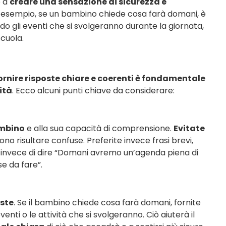
e a
creare una sensazione di sicurezza e
 esempio, se un bambino chiede cosa farà domani, è
ndo gli eventi che si svolgeranno durante la giornata,
scuola.
ornire risposte chiare e coerenti è fondamentale
ità
. Ecco alcuni punti chiave da considerare:
ambino
e alla sua capacità di comprensione.
Evitate
o risultare confuse. Preferite invece frasi brevi,
 invece di dire “Domani avremo un’agenda piena di
e da fare”.
oste
. Se il bambino chiede cosa farà domani, fornite
enti o le attività che si svolgeranno. Ciò aiuterà il