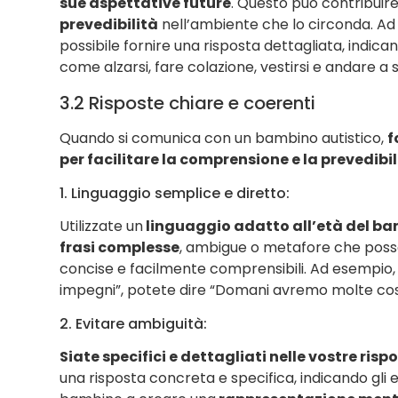
sue aspettative future
. Questo può contribuir
prevedibilità
nell’ambiente che lo circonda. Ad
possibile fornire una risposta dettagliata, indica
come alzarsi, fare colazione, vestirsi e andare a 
3.2 Risposte chiare e coerenti
Quando si comunica con un bambino autistico,
f
per facilitare la comprensione e la prevedibil
1. Linguaggio semplice e diretto:
Utilizzate un
linguaggio adatto all’età del b
frasi complesse
, ambigue o metafore che posson
concise e facilmente comprensibili. Ad esempio,
impegni”, potete dire “Domani avremo molte cos
2. Evitare ambiguità:
Siate specifici e dettagliati nelle vostre risp
una risposta concreta e specifica, indicando gli ev