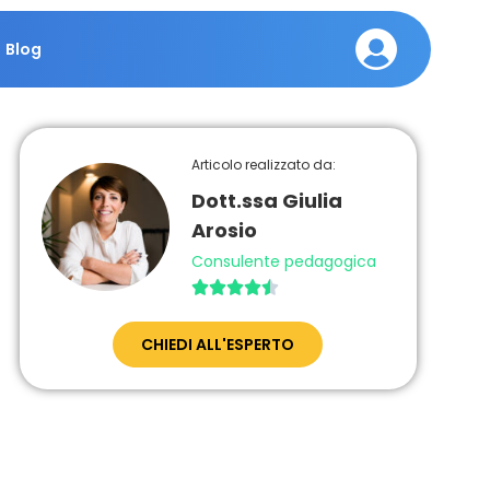
Blog
Articolo realizzato da:
Dott.ssa Giulia
Arosio
Consulente pedagogica





CHIEDI ALL'ESPERTO