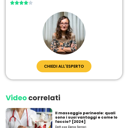





CHIEDI ALL'ESPERTO
Video
correlati
Il massaggio perineale: quali
sono i suoi vantaggi e come lo
faccio? [2024]
Dott.ssa Elena Ferrari