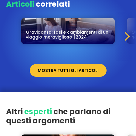
Articoli
correlati
Gravidanza: fasi e cambiamenti di un
Q
viaggio meraviglioso [2024]
ne
MOSTRA TUTTI GLI ARTICOLI
Altri
esperti
che parlano di
questi argomenti