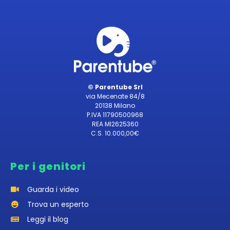
© Parentube Srl
via Mecenate 84/8
20138 Milano
P.IVA 11790500968
REA MI2625360
C.S. 10.000,00€
Per i genitori
Guarda i video
Trova un esperto
Leggi il blog