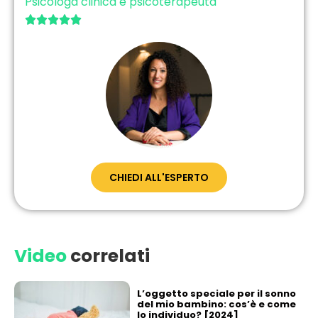
Psicologa clinica e psicoterapeuta





CHIEDI ALL'ESPERTO
Video
correlati
L’oggetto speciale per il sonno
del mio bambino: cos’è e come
lo individuo? [2024]