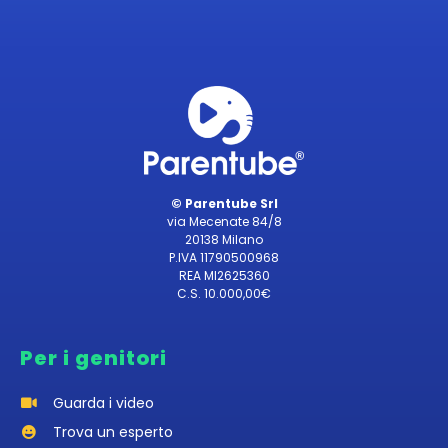
© Parentube Srl
via Mecenate 84/8
20138 Milano
P.IVA 11790500968
REA MI2625360
C.S. 10.000,00€
Per i genitori
Guarda i video
Trova un esperto