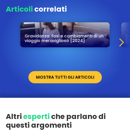
Articoli
correlati
Gravidanza: fasi e cambiamenti di un
D
viaggio meraviglioso [2024]
[
MOSTRA TUTTI GLI ARTICOLI
Altri
esperti
che parlano di
questi argomenti