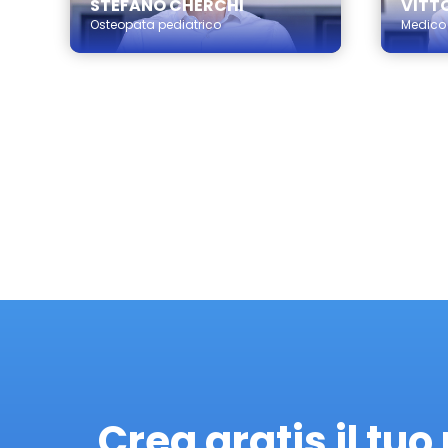
STEFANO CHERCHI
VITT
Osteopata pediatrico
Medico
Crea gratis il tuo 