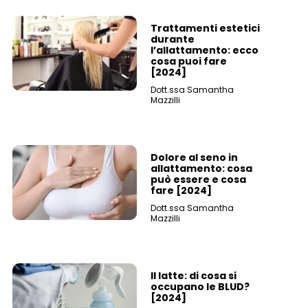
Trattamenti estetici
durante
l’allattamento: ecco
cosa puoi fare
[2024]
Dott.ssa Samantha
Mazzilli
Dolore al seno in
allattamento: cosa
può essere e cosa
fare [2024]
Dott.ssa Samantha
Mazzilli
Il latte: di cosa si
occupano le BLUD?
[2024]