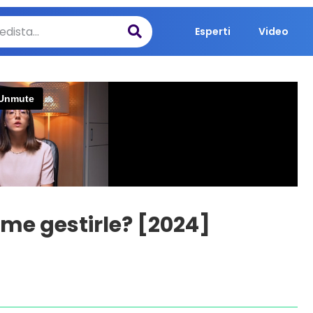
Esperti
Video
ome gestirle? [2024]