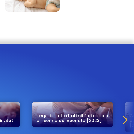
L’equilibrio tra l’intimità di coppia
C
i vita?
e il sonno del neonato [2023]
gu
[