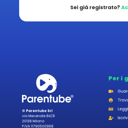
Sei già registrato?
Ac
Per i 
Guar
Trov
Leggi
© Parentube Srl
via Mecenate 84/8
Iscriv
20138 Milano
P.IVA 11790500968