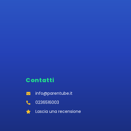
Contatti
info@parentube.it
0236516003‬
Lascia una recensione