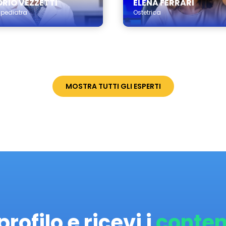
ORIO VEZZETTI
ELENA FERRARI
 pediatra
Ostetrica
MOSTRA TUTTI GLI ESPERTI
profilo e ricevi i
conten