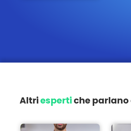
Altri
esperti
che parlano 
Varedo
Seregno