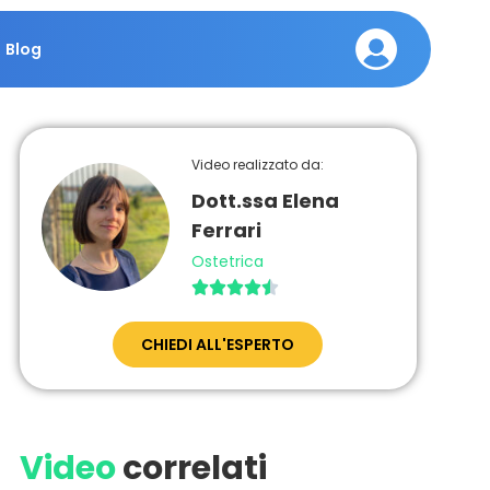
Blog
Video realizzato da:
Dott.ssa Elena
Ferrari
Ostetrica





CHIEDI ALL'ESPERTO
Video
correlati