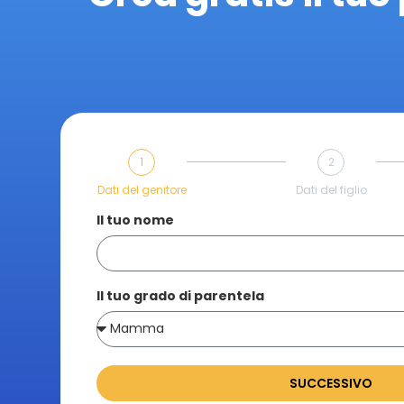
1
2
Dati del genitore
Dati del figlio
Il tuo nome
Il tuo grado di parentela
SUCCESSIVO