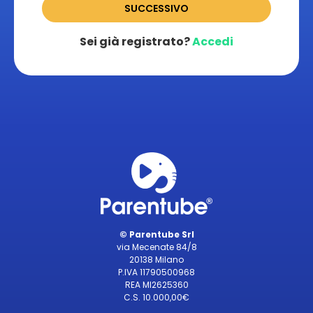
SUCCESSIVO
Sei già registrato?
Accedi
© Parentube Srl
via Mecenate 84/8
20138 Milano
P.IVA 11790500968
REA MI2625360
C.S. 10.000,00€