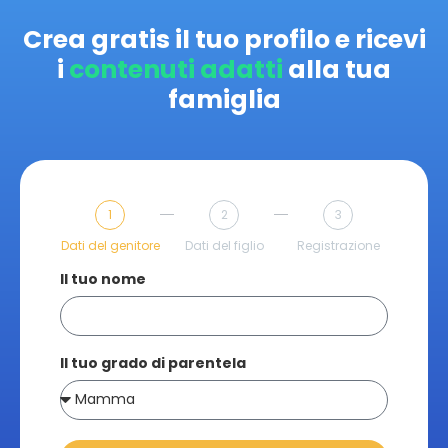
Crea gratis il tuo profilo e ricevi
i
contenuti adatti
alla tua
famiglia
1
2
3
Dati del genitore
Dati del figlio
Registrazione
Il tuo nome
Il tuo grado di parentela