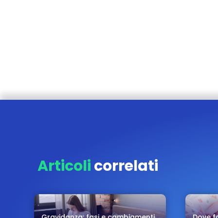
Articoli
correlati
Gravidanza: fasi e cambiamenti
Dove fa