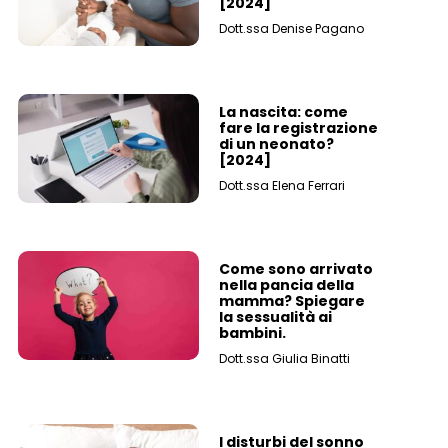
[2024]
Dott.ssa Denise Pagano
La nascita: come
fare la registrazione
di un neonato?
[2024]
Dott.ssa Elena Ferrari
Come sono arrivato
nella pancia della
mamma? Spiegare
la sessualità ai
bambini.
Dott.ssa Giulia Binatti
I disturbi del sonno