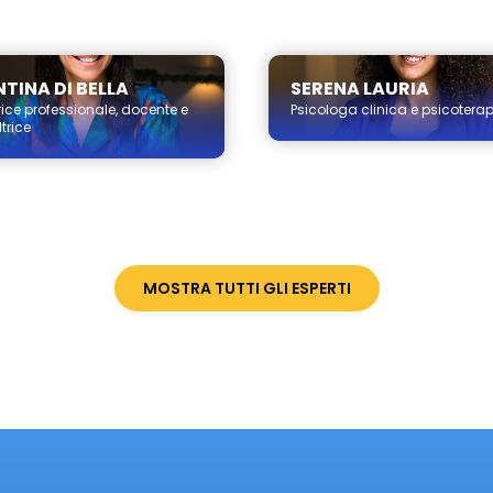
TINA DI BELLA
SERENA LAURIA
ice professionale, docente e
Psicologa clinica e psicotera
trice
MOSTRA TUTTI GLI ESPERTI