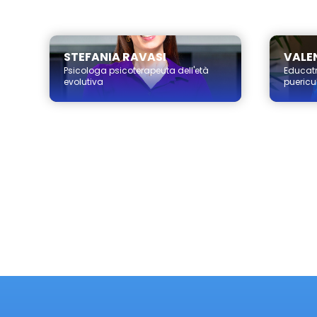
Milano
STEFANIA RAVASI
VALEN
Psicologa psicoterapeuta dell'età
Educatr
evolutiva
puericul