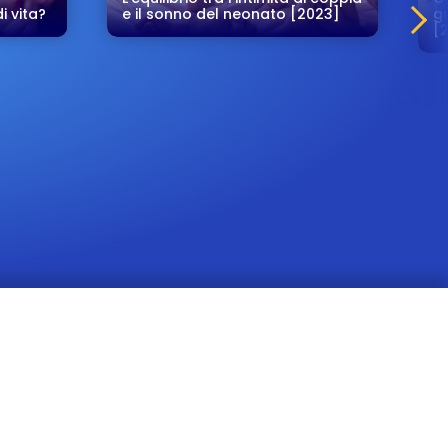
i vita?
e il sonno del neonato [2023]
gu
[
Milano