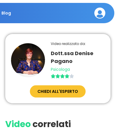
Blog
Video realizzato da:
Dott.ssa Denise
Pagano
Psicologa





CHIEDI ALL'ESPERTO
Video
correlati