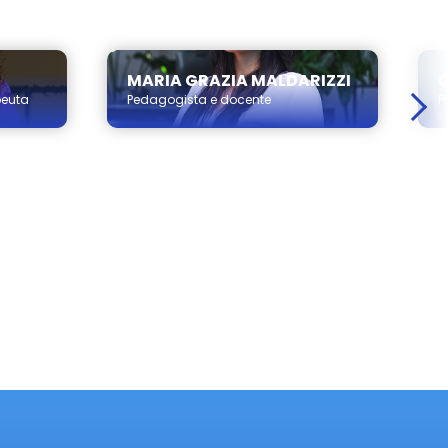
MARIA GRAZIA MALDARIZZI
peuta
Pedagogista e docente
P