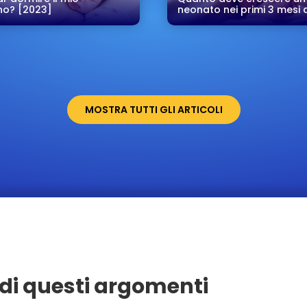
o? [2023]
neonato nei primi 3 mesi d
MOSTRA TUTTI GLI ARTICOLI
di questi argomenti
Seregno