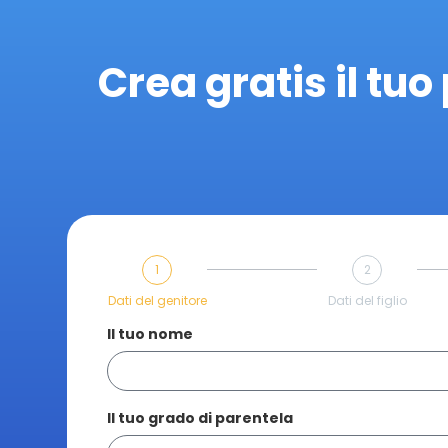
Crea gratis il tuo 
1
2
Dati del genitore
Dati del figlio
Il tuo nome
Il tuo grado di parentela