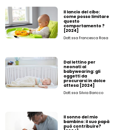
Il lancio del cibo:
come posso limitare
questo
comportamento ?
[2024]
Dott.ssa Francesca Rosa
Dal lettino per
neonati al
babywearing: gli
oggetti da
procurarsi in dolce
attesa [2024]
Dott.ssa Silvia Baricco
Il sonno del mio
bambino: il suo papà
può contribuire?