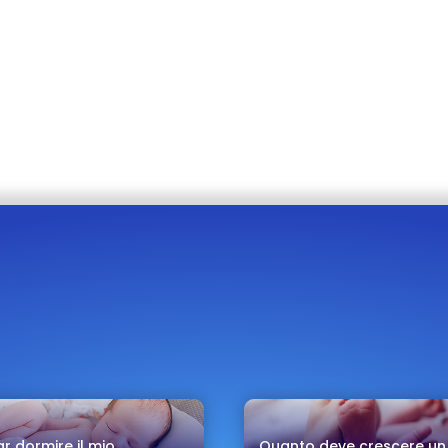
r dormire il mio
Quanto deve crescere un