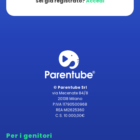
Sei già registrato?
Accedi
© Parentube Srl
via Mecenate 84/8
20138 Milano
P.IVA 11790500968
REA MI2625360
C.S. 10.000,00€
Per i genitori