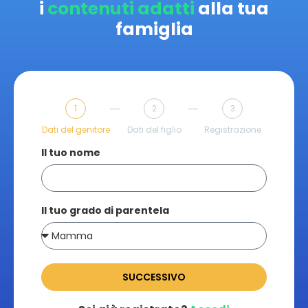
i
contenuti adatti
alla tua
famiglia
1
2
3
Dati del genitore
Dati del figlio
Registrazione
Il tuo nome
Il tuo grado di parentela
SUCCESSIVO