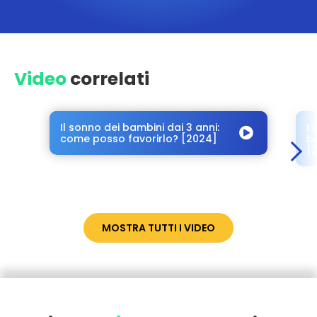
Video
correlati
Il sonno dei bambini dai 3 anni:
I 
come posso favorirlo? [2024]
b
[
MOSTRA TUTTI I VIDEO