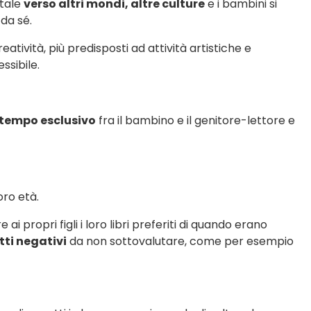
ntale
verso altri mondi, altre culture
e i bambini si
 da sé.
atività, più predisposti ad attività artistiche e
ssibile.
 tempo esclusivo
fra il bambino e il genitore-lettore e
oro età.
i propri figli i loro libri preferiti di quando erano
tti negativi
da non sottovalutare, come per esempio