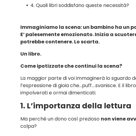
4. Quali libri soddisfano queste necessità?
Immaginiamo la scena: un bambino ha un pa
E’ palesemente emozionato. Inizia a scuotere 
potrebbe contenere. Lo scarta.
Un libro.
Come ipotizzate che continui la scena?
La maggior parte di voi immaginerà lo sguardo 
l’espressione di gioia che…puff….svanisce. E il libr
impolverati e ormai dimenticati.
1. L’importanza della lettura
Ma perché un dono così prezioso
non viene av
colpa?