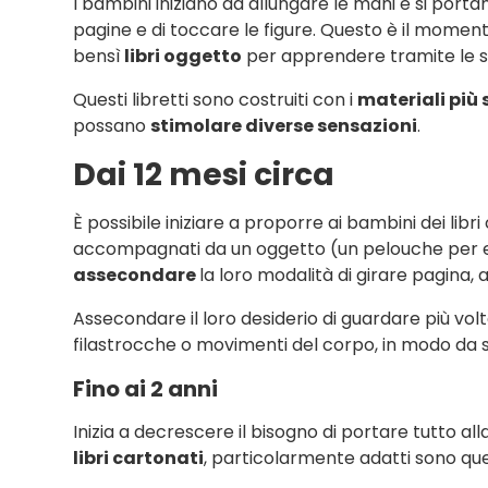
I bambini iniziano ad allungare le mani e si portan
pagine e di toccare le figure. Questo è il moment
bensì
libri oggetto
per apprendere tramite le st
Questi libretti sono costruiti con i
materiali più 
possano
stimolare diverse sensazioni
.
Dai 12 mesi circa
È possibile iniziare a proporre ai bambini dei libr
accompagnati da un oggetto (un pelouche per e
assecondare
la loro modalità di girare pagina,
Assecondare il loro desiderio di guardare più vo
filastrocche o movimenti del corpo, in modo da s
Fino ai 2 anni
Inizia a decrescere il bisogno di portare tutto all
libri cartonati
, particolarmente adatti sono quell