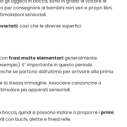
o gli oggetti in bocca, sono in grado di voltare le
o per consegnare ai bambini non veri e propri libri,
imolazioni sensoriali.
svariati
, così che le diverse superfici
i con
frasi molto elementari
generalmente
sempio). E’ importante in questo periodo
 anche se partono dall’ultima per arrivare alla prima.
lte la stessa immagine. Associare canzoncine o
timolare più apparati sensoriali.
a bocca, quindi si possono iniziare a proporre i
primi
i con buchi, alette e finestrelle.