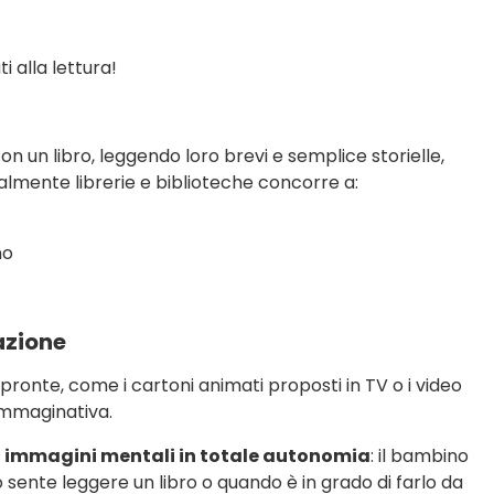
i alla lettura!
con un libro, leggendo loro brevi e semplice storielle,
ualmente librerie e biblioteche concorre a:
no
azione
e pronte, come i cartoni animati proposti in TV o i video
 immaginativa.
e
immagini mentali in totale autonomia
: il bambino
o sente leggere un libro o quando è in grado di farlo da