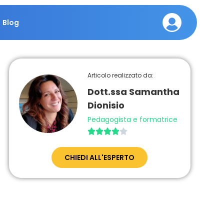
Blog
Articolo realizzato da:
Dott.ssa Samantha
Dionisio
Pedagogista e formatrice





CHIEDI ALL'ESPERTO