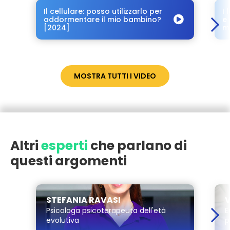
Il cellulare: posso utilizzarlo per
I 
addormentare il mio bambino?
e 
[2024]
m
MOSTRA TUTTI I VIDEO
Altri
esperti
che parlano di
questi argomenti
STEFANIA RAVASI
V
Psicologa psicoterapeuta dell'età
E
evolutiva
p