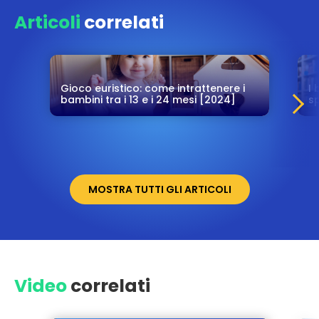
Articoli
correlati
Gioco euristico: come intrattenere i
I 
bambini tra i 13 e i 24 mesi [2024]
s
MOSTRA TUTTI GLI ARTICOLI
Video
correlati