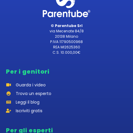
© Parentube Srl
via Mecenate 84/8
20138 Milano
P.IVA 11790500968
REA MI2625360
C.S. 10.000,00€
Per i genitori
Guarda i video
Trova un esperto
Leggi il blog
Iscriviti gratis
Per gli esperti