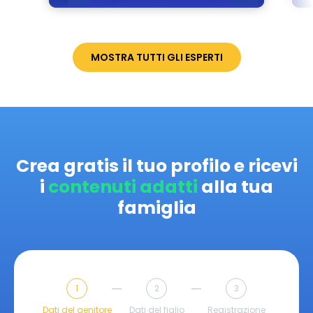
MOSTRA TUTTI GLI ESPERTI
Crea gratis il tuo profilo e ricevi
i
contenuti adatti
alla tua
famiglia
1
2
3
Dati del genitore
Dati del figlio
Registrazione