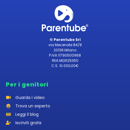
© Parentube Srl
via Mecenate 84/8
20138 Milano
P.IVA 11790500968
REA MI2625360
C.S. 10.000,00€
Per i genitori
Guarda i video
Trova un esperto
Leggi il blog
Iscriviti gratis