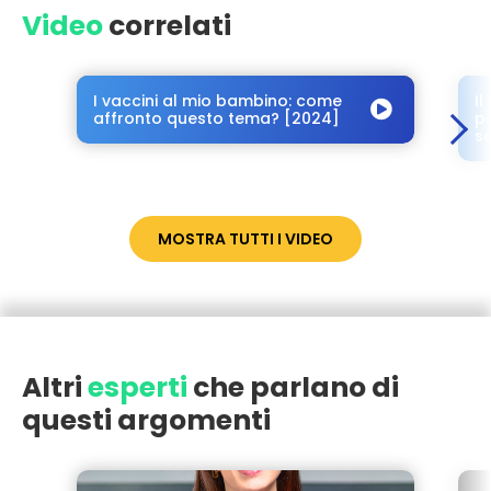
Video
correlati
I vaccini al mio bambino: come
I
affronto questo tema? [2024]
po
s
MOSTRA TUTTI I VIDEO
Altri
esperti
che parlano di
questi argomenti