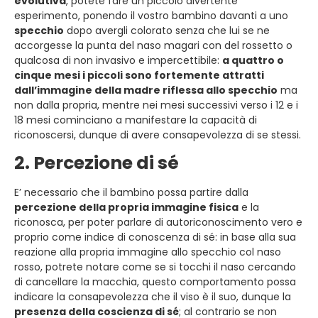
evolutiva
, potete fare un piccolo divertente
esperimento, ponendo il vostro bambino davanti a uno
specchio
dopo avergli colorato senza che lui se ne
accorgesse la punta del naso magari con del rossetto o
qualcosa di non invasivo e impercettibile:
a quattro o
cinque mesi i piccoli sono fortemente attratti
dall’immagine della madre riflessa allo specchio
ma
non dalla propria, mentre nei mesi successivi verso i 12 e i
18 mesi cominciano a manifestare la capacità di
riconoscersi, dunque di avere consapevolezza di se stessi.
2. Percezione di sé
E’ necessario che il bambino possa partire dalla
percezione della propria immagine fisica
e la
riconosca, per poter parlare di autoriconoscimento vero e
proprio come indice di conoscenza di sé: in base alla sua
reazione alla propria immagine allo specchio col naso
rosso, potrete notare come se si tocchi il naso cercando
di cancellare la macchia, questo comportamento possa
indicare la consapevolezza che il viso è il suo, dunque la
presenza della coscienza di sé
; al contrario se non