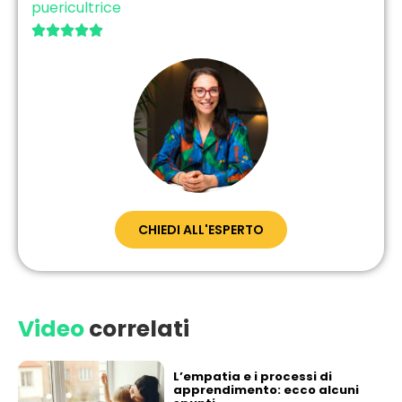
puericultrice





CHIEDI ALL'ESPERTO
Video
correlati
L’empatia e i processi di
apprendimento: ecco alcuni