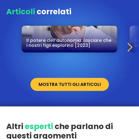
Articoli
correlati
Il potere dell’autonomia: lasciare che
Pe
i nostri figli esplorino [2023]
b
MOSTRA TUTTI GLI ARTICOLI
Altri
esperti
che parlano di
questi argomenti