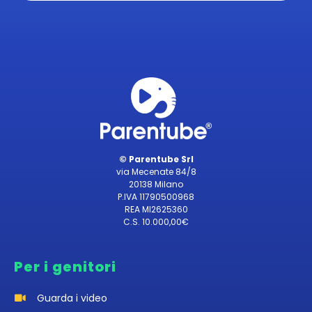
© Parentube Srl
via Mecenate 84/8
20138 Milano
P.IVA 11790500968
REA MI2625360
C.S. 10.000,00€
Per i genitori
Guarda i video