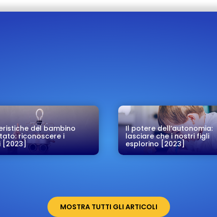
eristiche del bambino
Il potere dell’autonomia:
ato: riconoscere i
lasciare che i nostri figli
i [2023]
esplorino [2023]
MOSTRA TUTTI GLI ARTICOLI