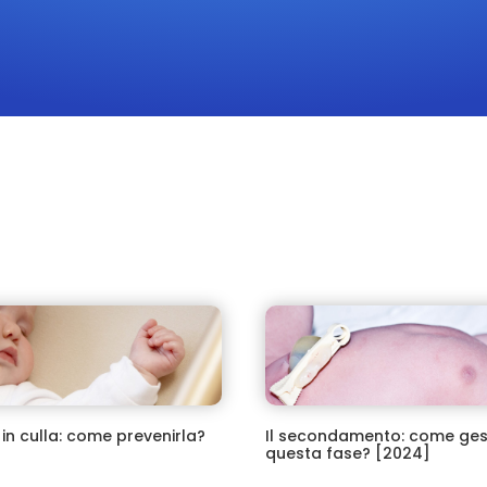
 in culla: come
Il secondamento: come gestir
la? [2024]
questa fase? [2024]
n culla e i metodi per
Il secondamento e come gestire
.
questa fase.
in culla: come prevenirla?
Il secondamento: come ges
questa fase? [2024]