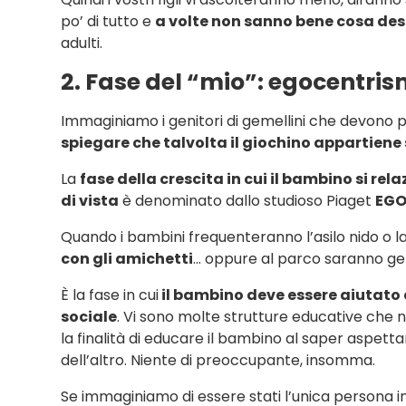
po’ di tutto e
a volte non sanno bene cosa de
adulti.
2. Fase del “mio”: egocentris
Immaginiamo i genitori di gemellini che devono 
spiegare che talvolta il giochino appartiene 
La
fase della crescita in cui il bambino si re
di vista
è denominato dallo studioso Piaget
EGO
Quando i bambini frequenteranno l’asilo nido o la
con gli amichetti
… oppure al parco saranno gelos
È la fase in cui
il bambino deve essere aiutato a 
sociale
. Vi sono molte strutture educative che
la finalità di educare il bambino al saper aspetta
dell’altro. Niente di preoccupante, insomma.
Se immaginiamo di essere stati l’unica persona in