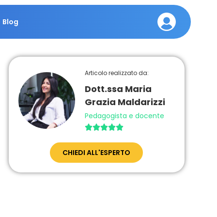
Blog
Articolo realizzato da:
Dott.ssa Maria
Grazia Maldarizzi
Pedagogista e docente





CHIEDI ALL'ESPERTO