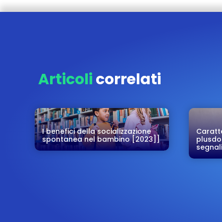
Articoli
correlati
I benefici della socializzazione
Caratt
spontanea nel bambino [2023]]
plusdot
segnal