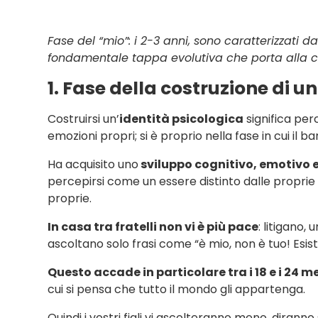
Fase del “mio”: i 2-3 anni, sono caratterizzati 
fondamentale tappa evolutiva che porta alla co
1. Fase della costruzione di u
Costruirsi un’
identità psicologica
significa perc
emozioni propri; si è proprio nella fase in cui il ba
Ha acquisito uno
sviluppo cognitivo, emotivo 
percepirsi come un essere distinto dalle proprie 
proprie.
In casa tra fratelli non vi è più pace
: litigano,
ascoltano solo frasi come “è mio, non è tuo! Esist
Questo accade in particolare tra i 18 e i 24 m
cui si pensa che tutto il mondo gli appartenga.
Quindi i vostri figli vi ascolteranno meno, diran