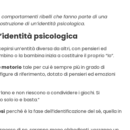
da comportamenti ribelli che fanno parte di una
struzione di un’identità psicologica.
n’identità psicologica
epirsi un’entità diversa da altri, con pensieri ed
mbino o la bambina inizia a costituire il proprio “Io”.
e motorio
tale per cui è sempre più in grado di
figure di riferimento, dotato di pensieri ed emozioni
 urlano e non riescono a condividere i giochi. Si
o solo io e basta.”
esi
perché è la fase dell’identificazione del sé, quella in
no spesso di no, saranno meno obbedienti, vorranno un