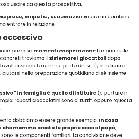
coso uscire da questa prospettiva.
reciproco, empatia, cooperazione
sarà un bambino
na entrare in relazione.
o eccessivo
sono preziosi i
momenti cooperazione
tra pari nelle
concreti troviamo il
sistemare i giocattoli
dopo
 tavola insieme (o almeno parte di essa), riordinare i
), aiutarsi nella preparazione quotidiana di sé insieme
ivo” in famiglia è quello di istituire
(o portare in
io: “questi cioccolatini sono di tutti”, oppure “questa
.
ferimento dobbiamo essere grande esempio.
In casa
li che mamma presta le proprie cose al papà
,
che sono le componenti familiari. La condivisione deve