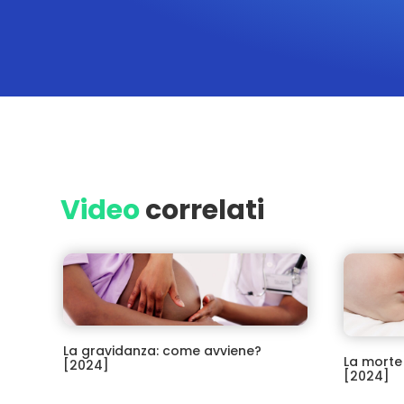
Video
correlati
La gravidanza: come avviene?
La morte
[2024]
prevenir
La gravidanza e come avviene.
La morte i
prevenirla
La gravidanza: come avviene?
La morte 
[2024]
[2024]