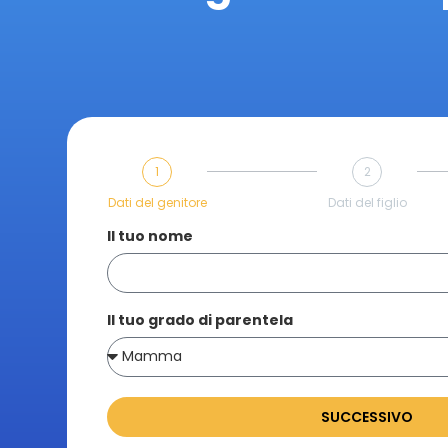
1
2
Dati del genitore
Dati del figlio
Il tuo nome
Il tuo grado di parentela
SUCCESSIVO