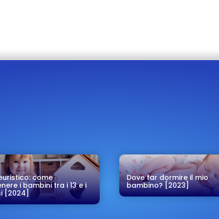
euristico: come
Dove far dormire il mio
enere i bambini tra i 13 e i
bambino? [2023]
i [2024]