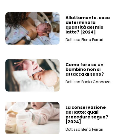
Allattamento: cosa
determina la
quantità del mio
latte? [2024]
Dott.ssa Elena Ferrari
Come fare se un
bambino non si
attacca al seno?
Dott.ssa Paola Cannavo
La conservazione
del latte: quali
procedure seguo?
[2024]
Dott.ssa Elena Ferrari