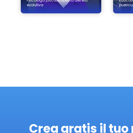
Psicologa psicoterapeuta dell'età
Educatr
evolutiva
puericul
Crea gratis il tuo 