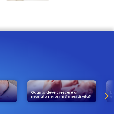
Quanto deve crescere un
L’
neonato nei primi 3 mesi di vita?
e