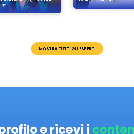
ice professionale, docente e
Osteopata pediatrico
trice
MOSTRA TUTTI GLI ESPERTI
profilo e ricevi i
conten