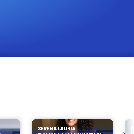
Seregno
SERENA LAURIA
M