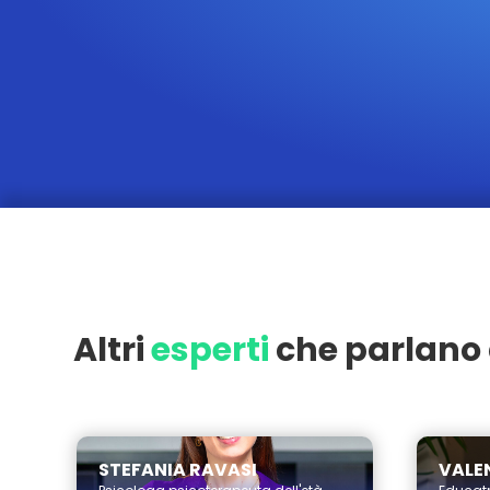
Altri
esperti
che parlano 
Milano
STEFANIA RAVASI
VALEN