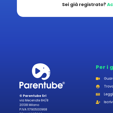
Sei già registrato?
Ac
Per i 
Guar
Trov
Leggi
© Parentube Srl
via Mecenate 84/8
Iscriv
20138 Milano
P.IVA 11790500968