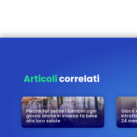
Articoli
correlati
Perché far uscire i bambini ogni
Gioco 
giorno anche in inverno fa bene
intratt
alla loro salute
24 mes