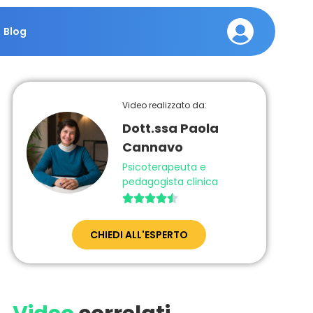
Blog
Video realizzato da:
Dott.ssa Paola
Cannavo
Psicoterapeuta e
pedagogista clinica





CHIEDI ALL'ESPERTO