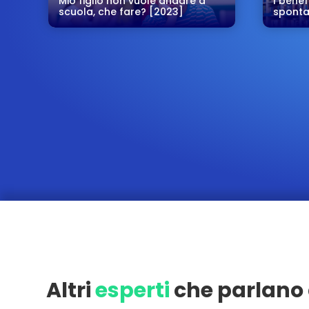
Mio figlio non vuole andare a
I benef
scuola, che fare? [2023]
sponta
Altri
esperti
che parlano 