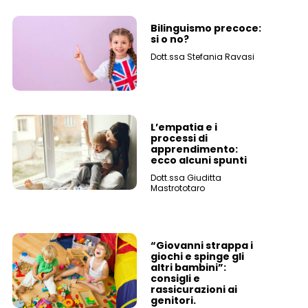
Bilinguismo precoce:
si o no?
Dott.ssa Stefania Ravasi
L’empatia e i
processi di
apprendimento:
ecco alcuni spunti
Dott.ssa Giuditta
Mastrototaro
“Giovanni strappa i
giochi e spinge gli
altri bambini”:
consigli e
rassicurazioni ai
genitori.