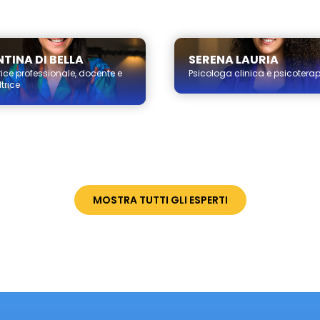
TINA DI BELLA
SERENA LAURIA
ice professionale, docente e
Psicologa clinica e psicotera
trice
MOSTRA TUTTI GLI ESPERTI