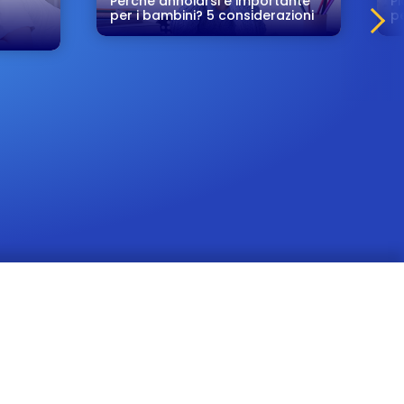
Perché annoiarsi è importante
Pi
per i bambini? 5 considerazioni
pe
Milano