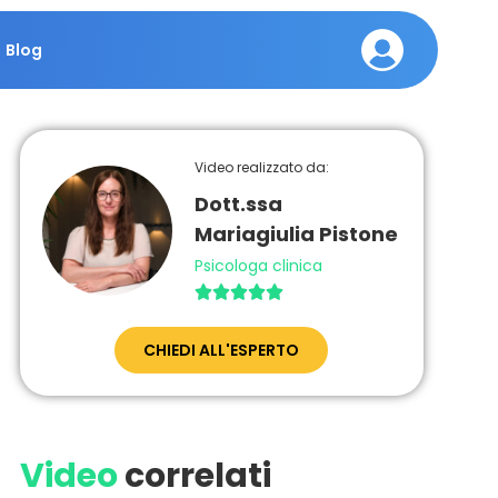
Blog
Video realizzato da:
Dott.ssa
Mariagiulia Pistone
Psicologa clinica





CHIEDI ALL'ESPERTO
Video
correlati