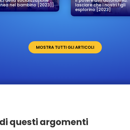
ici della socializzazione
Il potere dell’autonomia:
nea nel bambino [2023]]
lasciare che i nostri figli
esplorino [2023]
MOSTRA TUTTI GLI ARTICOLI
di questi argomenti
Seregno