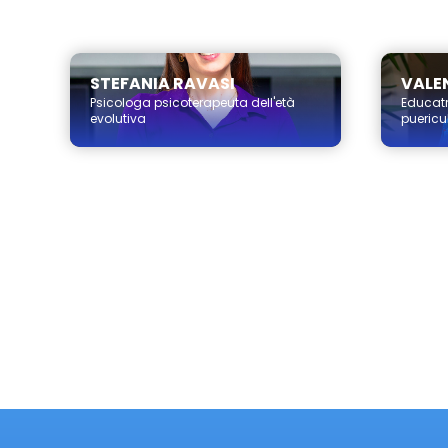
Milano
STEFANIA RAVASI
VALEN
Psicologa psicoterapeuta dell'età
Educatr
evolutiva
puericul