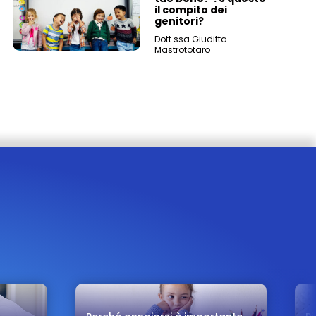
il compito dei
genitori?
Dott.ssa Giuditta
Mastrototaro