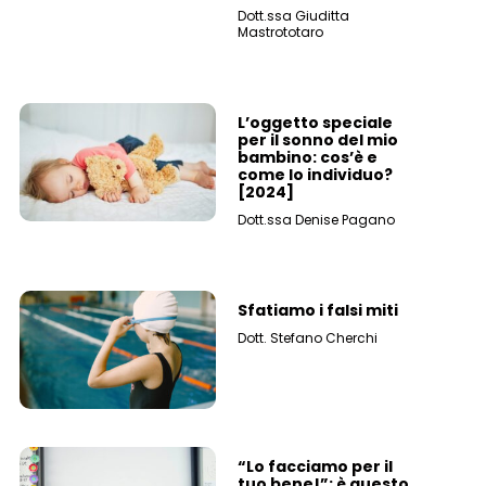
Dott.ssa Giuditta
Mastrototaro
L’oggetto speciale
per il sonno del mio
bambino: cos’è e
come lo individuo?
[2024]
Dott.ssa Denise Pagano
Sfatiamo i falsi miti
Dott. Stefano Cherchi
“Lo facciamo per il
tuo bene!”: è questo