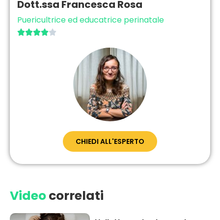
Dott.ssa Francesca Rosa
Puericultrice ed educatrice perinatale





CHIEDI ALL'ESPERTO
Video
correlati