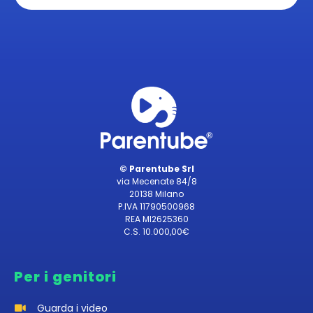
© Parentube Srl
via Mecenate 84/8
20138 Milano
P.IVA 11790500968
REA MI2625360
C.S. 10.000,00€
Per i genitori
Guarda i video