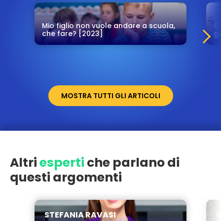
Mio figlio non vuole andare a scuola,
C
che fare? [2023]
ge
MOSTRA TUTTI GLI ARTICOLI
Altri
esperti
che parlano di
questi argomenti
STEFANIA RAVASI
V