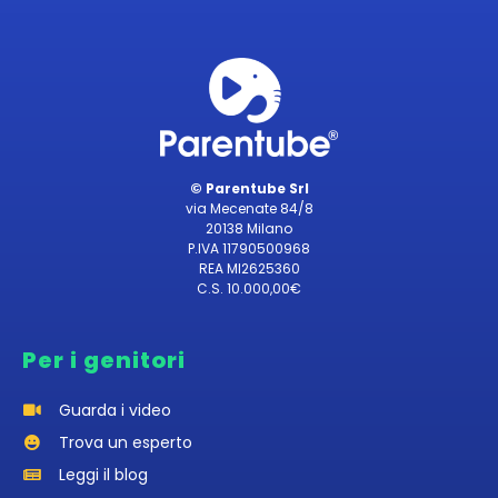
© Parentube Srl
via Mecenate 84/8
20138 Milano
P.IVA 11790500968
REA MI2625360
C.S. 10.000,00€
Per i genitori
Guarda i video
Trova un esperto
Leggi il blog