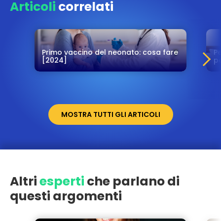
Articoli
correlati
Primo vaccino del neonato: cosa fare
Pe
[2024]
p
MOSTRA TUTTI GLI ARTICOLI
Altri
esperti
che parlano di
questi argomenti