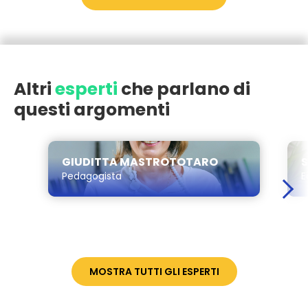
Altri
esperti
che parlano di
questi argomenti
GIUDITTA MASTROTOTARO
S
Pedagogista
E
MOSTRA TUTTI GLI ESPERTI