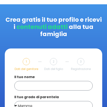
Crea gratis il tuo profilo e ricevi
i
contenuti adatti
alla tua
famiglia
1
2
3
Dati del genitore
Dati del figlio
Registrazione
Il tuo nome
Il tuo grado di parentela