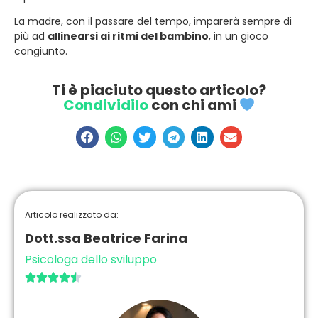
La madre, con il passare del tempo, imparerà sempre di
più ad
allinearsi ai ritmi del bambino
, in un gioco
congiunto.
Ti è piaciuto questo articolo?
Condividilo
con chi ami
Articolo realizzato da:
Dott.ssa Beatrice Farina
Psicologa dello sviluppo




