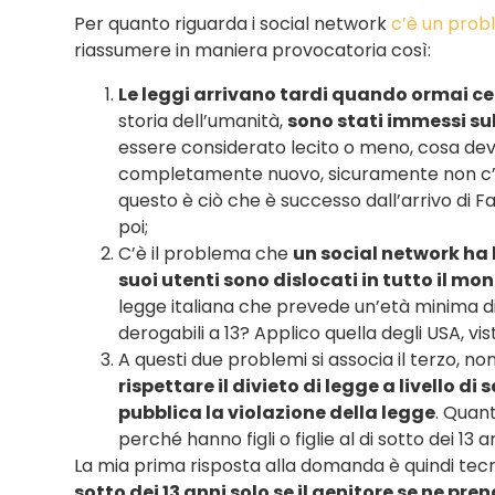
Per quanto riguarda i social network
c’è un probl
riassumere in maniera provocatoria così:
Le leggi arrivano tardi quando ormai cert
storia dell’umanità,
sono stati immessi su
essere considerato lecito o meno, cosa de
completamente nuovo, sicuramente non c’è 
questo è ciò che è successo dall’arrivo di
poi;
C’è il problema che
un social network ha 
suoi utenti sono dislocati in tutto il mo
legge italiana che prevede un’età minima di
derogabili a 13? Applico quella degli USA, vis
A questi due problemi si associa il terzo, n
rispettare il divieto di legge a livello d
pubblica la violazione della legge
. Quant
perché hanno figli o figlie al di sotto dei 
La mia prima risposta alla domanda è quindi tecn
sotto dei 13 anni solo se il genitore se ne pre