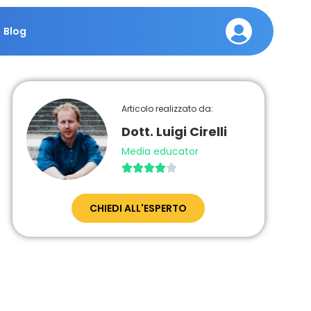
Blog
Articolo realizzato da:
Dott. Luigi Cirelli
Media educator





CHIEDI ALL'ESPERTO