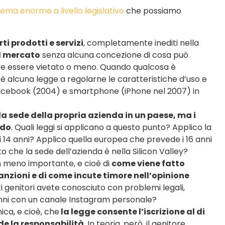
ema enorme a livello legislativo
che possiamo
i prodotti e servizi
, completamente inediti nella
l mercato
senza alcuna concezione di cosa può
ve essere vietato o meno. Quando qualcosa è
alcuna legge a regolarne le caratteristiche d’uso e
 Facebook (2004) e smartphone (iPhone nel 2007) in
la sede della propria azienda in un paese, ma i
ndo
. Quali leggi si applicano a questo punto? Applico la
 14 anni? Applico quella europea che prevede i 16 anni
to che la sede dell’azienda è nella Silicon Valley?
on meno importante, e cioè di
come viene fatto
i sanzioni e di come incute timore nell’opinione
i genitori avete conosciuto con problemi legali,
13 anni con un canale Instagram personale?
ica, e cioè, che
la legge consente l’iscrizione al di
nde la responsabilità
. In teoria, però, il genitore