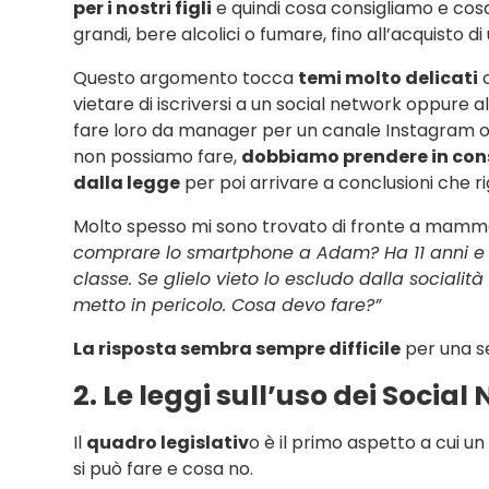
per i nostri figli
e quindi cosa consigliamo e cos
grandi, bere alcolici o fumare, fino all’acquisto 
Questo argomento tocca
temi molto delicati
c
vietare di iscriversi a un social network oppure al 
fare loro da manager per un canale Instagram o 
non possiamo fare,
dobbiamo prendere in cons
dalla legge
per poi arrivare a conclusioni che rig
Molto spesso mi sono trovato di fronte a mam
comprare lo smartphone a Adam? Ha 11 anni e 
classe. Se glielo vieto lo escludo dalla socialità
metto in pericolo. Cosa devo fare?”
La risposta sembra sempre difficile
per una se
2. Le leggi sull’uso dei Social
Il
quadro legislativ
o è il primo aspetto a cui un
si può fare e cosa no.