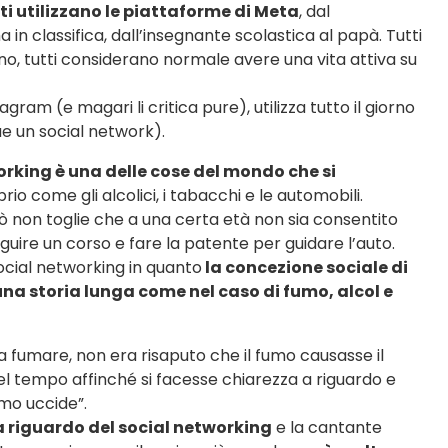
ti utilizzano le piattaforme di Meta
, dal
 classifica, dall’insegnante scolastica al papà. Tutti
uno, tutti considerano normale avere una vita attiva su
am (e magari li critica pure), utilizza tutto il giorno
 un social network).
orking è una delle cose del mondo che si
prio come gli alcolici, i tabacchi e le automobili.
iò non toglie che a una certa età non sia consentito
guire un corso e fare la patente per guidare l’auto.
ocial networking in quanto
la concezione sociale di
a storia lunga come nel caso di fumo, alcol e
fumare, non era risaputo che il fumo causasse il
el tempo affinché si facesse chiarezza a riguardo e
mo uccide”.
a riguardo del social networking
e la cantante