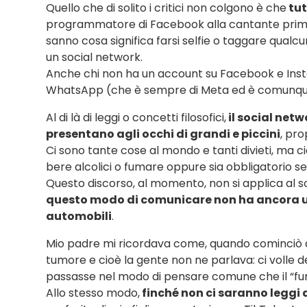
Quello che di solito i critici non colgono è che
tut
programmatore di Facebook alla cantante prima in
sanno cosa significa farsi selfie o taggare qualc
un social network.
Anche chi non ha un account su Facebook e Instagr
WhatsApp (che è sempre di Meta ed è comunque
Al di là di leggi o concetti filosofici,
il social netw
presentano agli occhi di grandi e piccini
, pro
Ci sono tante cose al mondo e tanti divieti, ma c
bere alcolici o fumare oppure sia obbligatorio se
Questo discorso, al momento, non si applica al s
questo modo di comunicare non ha ancora un
automobili
.
Mio padre mi ricordava come, quando cominciò a 
tumore e cioè la gente non ne parlava: ci volle d
passasse nel modo di pensare comune che il “fu
Allo stesso modo,
finché non ci saranno leggi 