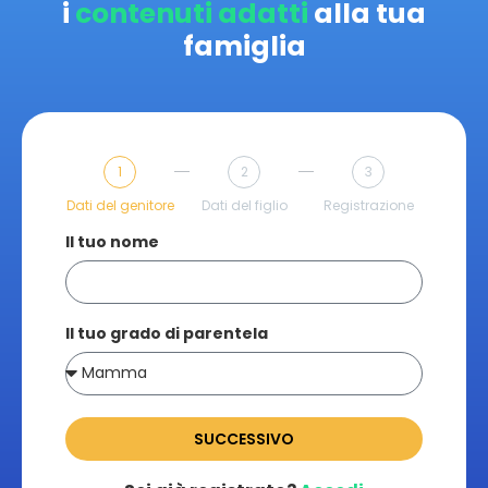
i
contenuti adatti
alla tua
famiglia
1
2
3
Dati del genitore
Dati del figlio
Registrazione
Il tuo nome
Il tuo grado di parentela
SUCCESSIVO