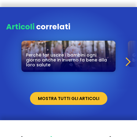
Articoli
correlati
Perché far uscire i bambini ogni
Gi
giorno anche in inverno fa bene alla
ba
loro salute
MOSTRA TUTTI GLI ARTICOLI