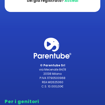
Sei già registrato?
Accedi
© Parentube Srl
via Mecenate 84/8
20138 Milano
P.IVA 11790500968
REA MI2625360
C.S. 10.000,00€
Per i genitori