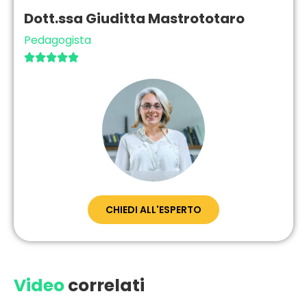
Dott.ssa Giuditta Mastrototaro
Pedagogista





CHIEDI ALL'ESPERTO
Video
correlati