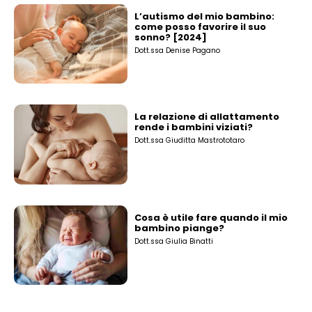
L’autismo del mio bambino:
come posso favorire il suo
sonno? [2024]
Dott.ssa Denise Pagano
La relazione di allattamento
rende i bambini viziati?
Dott.ssa Giuditta Mastrototaro
Cosa è utile fare quando il mio
bambino piange?
Dott.ssa Giulia Binatti