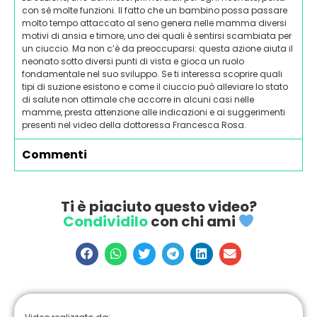
con sé molte funzioni. Il fatto che un bambino possa passare
molto tempo attaccato al seno genera nelle mamma diversi
motivi di ansia e timore, uno dei quali è sentirsi scambiata per
un ciuccio. Ma non c’è da preoccuparsi: questa azione aiuta il
neonato sotto diversi punti di vista e gioca un ruolo
fondamentale nel suo sviluppo. Se ti interessa scoprire quali
tipi di suzione esistono e come il ciuccio può alleviare lo stato
di salute non ottimale che accorre in alcuni casi nelle
mamme, presta attenzione alle indicazioni e ai suggerimenti
presenti nel video della dottoressa Francesca Rosa.
Commenti
Ti è piaciuto questo video?
Condividilo
con chi ami