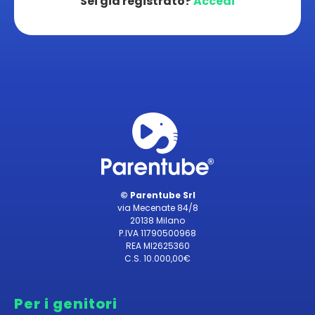
Sei già registrato?
Accedi
© Parentube Srl
via Mecenate 84/8
20138 Milano
P.IVA 11790500968
REA MI2625360
C.S. 10.000,00€
Per i genitori