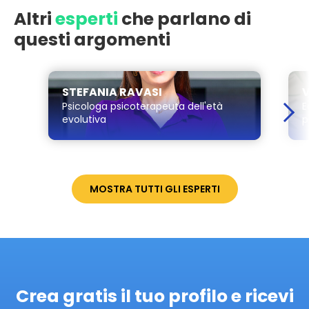
Altri
esperti
che parlano di
questi argomenti
STEFANIA RAVASI
V
Psicologa psicoterapeuta dell'età
E
evolutiva
p
MOSTRA TUTTI GLI ESPERTI
Crea gratis il tuo profilo e ricevi