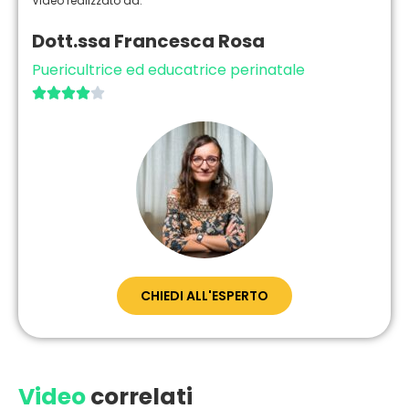
Video realizzato da:
Dott.ssa Francesca Rosa
Puericultrice ed educatrice perinatale





CHIEDI ALL'ESPERTO
Video
correlati