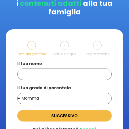
i
contenuti adatti
alla tua
famiglia
1
2
3
Dati del genitore
Dati del figlio
Registrazione
Il tuo nome
Il tuo grado di parentela
SUCCESSIVO