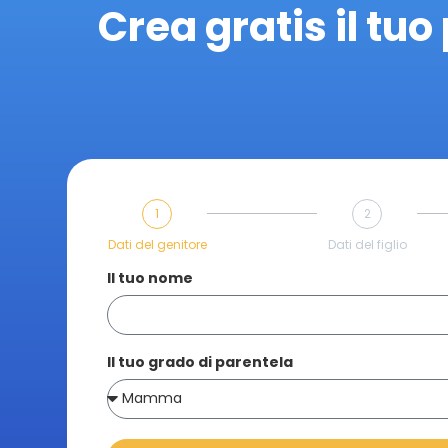
Crea gratis il tuo 
1
2
Dati del genitore
Dati del figlio
Il tuo nome
Il tuo grado di parentela