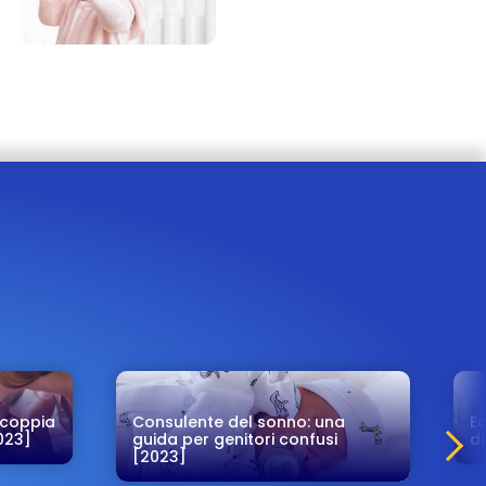
i coppia
Consulente del sonno: una
Eq
023]
guida per genitori confusi
di
[2023]