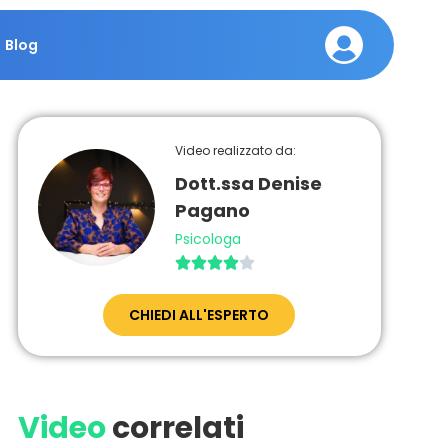
Blog
Video realizzato da:
Dott.ssa Denise
Pagano
Psicologa





CHIEDI ALL'ESPERTO
Video
correlati