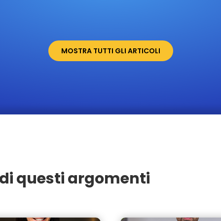
MOSTRA TUTTI GLI ARTICOLI
di questi argomenti
Varedo
Seregno