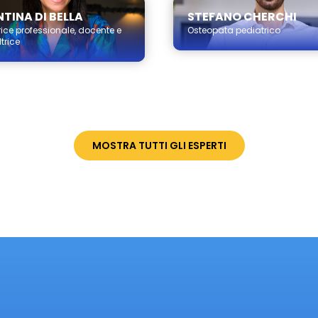
TINA DI BELLA
STEFANO CHERCHI
ice professionale, docente e
Osteopata pediatrico
trice
MOSTRA TUTTI GLI ESPERTI