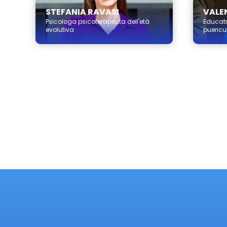
STEFANIA RAVASI
VALEN
Psicologa psicoterapeuta dell'età
Educatr
evolutiva
puericul