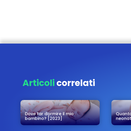
Articoli
correlati
Dove far dormire il mio
Quanto
bambino? [2023]
neonato