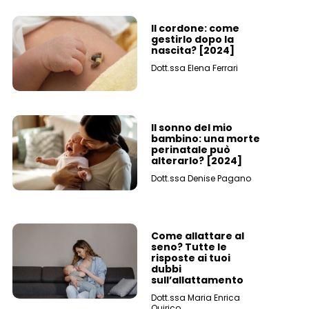
Il cordone: come
gestirlo dopo la
nascita? [2024]
Dott.ssa Elena Ferrari
Il sonno del mio
bambino: una morte
perinatale può
alterarlo? [2024]
Dott.ssa Denise Pagano
Come allattare al
seno? Tutte le
risposte ai tuoi
dubbi
sull’allattamento
Dott.ssa Maria Enrica
Quirico