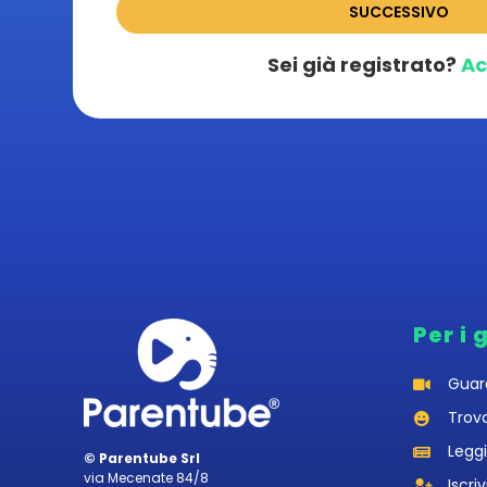
SUCCESSIVO
Sei già registrato?
Ac
Per i 
Guar
Trov
Leggi
© Parentube Srl
via Mecenate 84/8
Iscriv