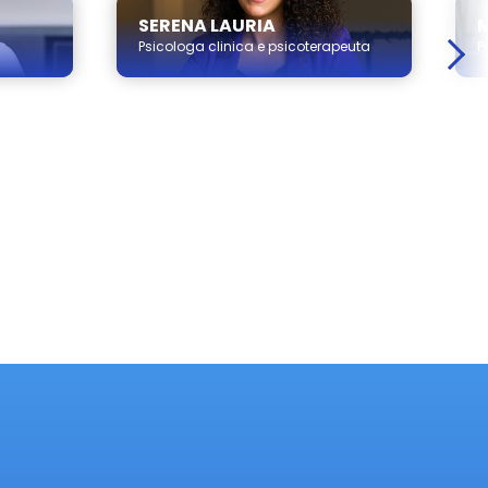
SERENA LAURIA
M
Psicologa clinica e psicoterapeuta
P