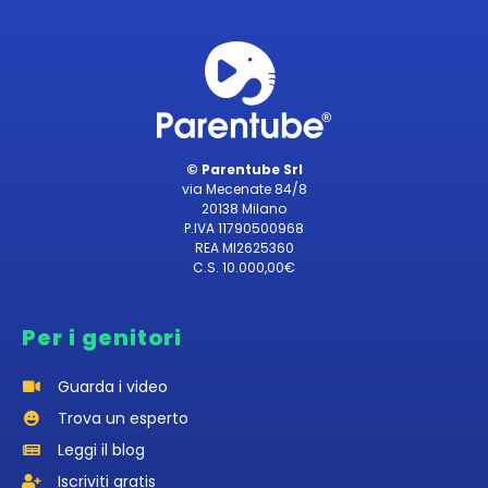
© Parentube Srl
via Mecenate 84/8
20138 Milano
P.IVA 11790500968
REA MI2625360
C.S. 10.000,00€
Per i genitori
Guarda i video
Trova un esperto
Leggi il blog
Iscriviti gratis