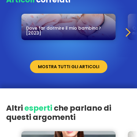
Dove far dormire il mio bambino?
Q
[2023]
ne
MOSTRA TUTTI GLI ARTICOLI
Altri
esperti
che parlano di
questi argomenti