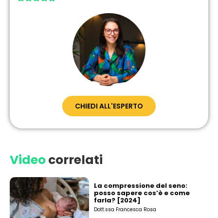
CHIEDI ALL'ESPERTO
Video
correlati
La compressione del seno:
posso sapere cos’è e come
farla? [2024]
Dott.ssa Francesca Rosa