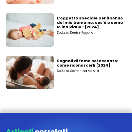
L’oggetto speciale per il sonno
del mio bambino: cos’è e come
lo individuo? [2024]
Dott.ssa Denise Pagano
Segnali di fame nel neonato:
come riconoscerli [2024]
Dott.ssa Samantha Mazzilli
Articoli
correlati