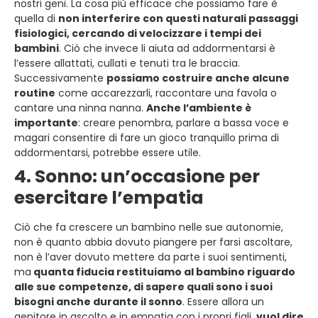
nostri geni. La cosa più efficace che possiamo fare è
quella di
non interferire con questi naturali passaggi
fisiologici, cercando di velocizzare i tempi dei
bambini
. Ciò che invece li aiuta ad addormentarsi è
l’essere allattati, cullati e tenuti tra le braccia.
Successivamente
possiamo costruire anche alcune
routine
come accarezzarli, raccontare una favola o
cantare una ninna nanna.
Anche l’ambiente è
importante
: creare penombra, parlare a bassa voce e
magari consentire di fare un gioco tranquillo prima di
addormentarsi, potrebbe essere utile.
4. Sonno: un’occasione per
esercitare l’empatia
Ciò che fa crescere un bambino nelle sue autonomie,
non è quanto abbia dovuto piangere per farsi ascoltare,
non è l’aver dovuto mettere da parte i suoi sentimenti,
ma
quanta fiducia restituiamo al bambino riguardo
alle sue competenze, di sapere quali sono i suoi
bisogni anche durante il sonno
. Essere allora un
genitore in ascolto e in empatia con i propri figli,
vuol dire