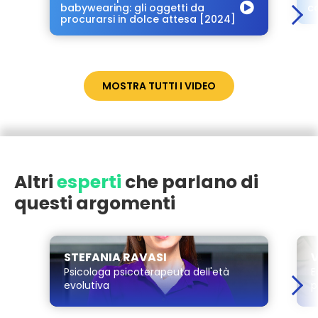
babywearing: gli oggetti da
c
procurarsi in dolce attesa [2024]
MOSTRA TUTTI I VIDEO
Altri
esperti
che parlano di
questi argomenti
STEFANIA RAVASI
V
Psicologa psicoterapeuta dell'età
E
evolutiva
p