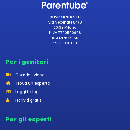
© Parentube Srl
via Mecenate 84/8
20138 Milano
P.IVA 11790500968
REA MI2625360
C.S. 10.000,00€
Per i genitori
Guarda i video
Trova un esperto
Leggi il blog
Iscriviti gratis
Per gli esperti