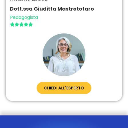
Dott.ssa Giuditta Mastrototaro
Pedagogista





CHIEDI ALL'ESPERTO