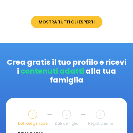
MOSTRA TUTTI GLI ESPERTI
Crea gratis il tuo profilo e ricevi
i
contenuti adatti
alla tua
famiglia
1
2
3
Dati del genitore
Dati del figlio
Registrazione