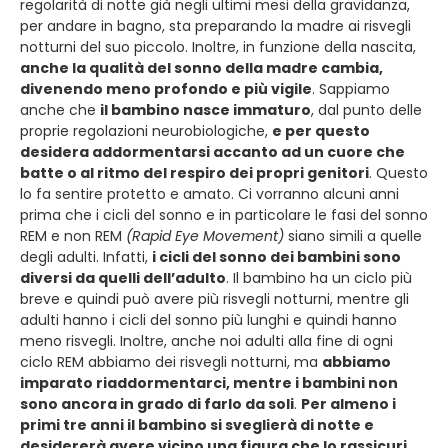
regolarità di notte già negli ultimi mesi della gravidanza,
per andare in bagno, sta preparando la madre ai risvegli
notturni del suo piccolo. Inoltre, in funzione della nascita,
anche la qualità del sonno della madre cambia,
divenendo meno profondo e più vigile
. Sappiamo
anche che
il bambino nasce immaturo
, dal punto delle
proprie regolazioni neurobiologiche,
e per questo
desidera addormentarsi accanto ad un cuore che
batte o al ritmo del respiro dei propri genitori
. Questo
lo fa sentire protetto e amato. Ci vorranno alcuni anni
prima che i cicli del sonno e in particolare le fasi del sonno
REM e non REM
(Rapid Eye Movement)
siano simili a quelle
degli adulti. Infatti,
i cicli del sonno dei bambini sono
diversi da quelli dell’adulto
. Il bambino ha un ciclo più
breve e quindi può avere più risvegli notturni, mentre gli
adulti hanno i cicli del sonno più lunghi e quindi hanno
meno risvegli. Inoltre, anche noi adulti alla fine di ogni
ciclo REM abbiamo dei risvegli notturni, ma
abbiamo
imparato riaddormentarci, mentre i bambini non
sono ancora in grado di farlo da soli
.
Per almeno i
primi tre anni il bambino si sveglierà di notte e
desidererà avere vicino una figura che lo rassicuri
,