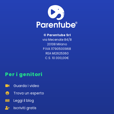
© Parentube Srl
via Mecenate 84/8
20138 Milano
P.IVA 11790500968
REA MI2625360
C.S. 10.000,00€
Per i genitori
Guarda i video
Trova un esperto
Leggi il blog
Iscriviti gratis