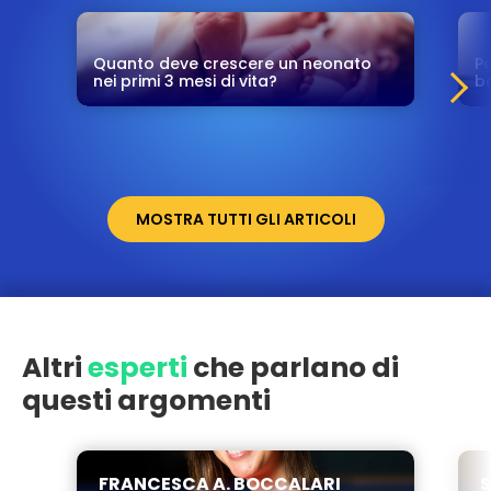
Quanto deve crescere un neonato
Pe
nei primi 3 mesi di vita?
b
MOSTRA TUTTI GLI ARTICOLI
Altri
esperti
che parlano di
questi argomenti
FRANCESCA A. BOCCALARI
S