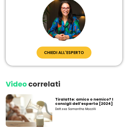
CHIEDI ALL'ESPERTO
Video
correlati
Tiralatte: amico o nemico? I
consigli dell’esperta [2024]
Dott.ssa Samantha Mazzilli