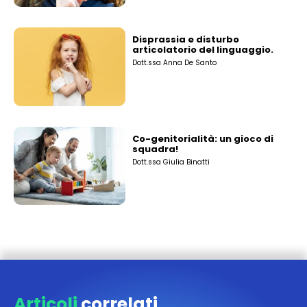
Disprassia e disturbo
articolatorio del linguaggio.
Dott.ssa Anna De Santo
Co-genitorialità: un gioco di
squadra!
Dott.ssa Giulia Binatti
Articoli
correlati