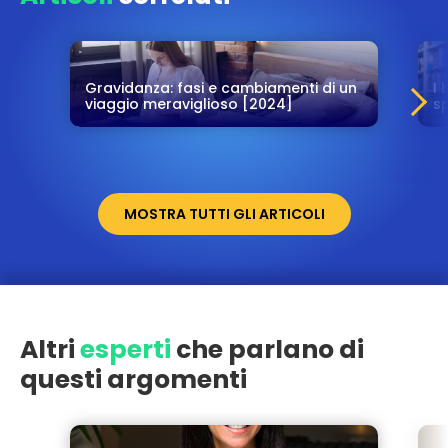
Gravidanza: fasi e cambiamenti di un
I 
viaggio meraviglioso [2024]
s
MOSTRA TUTTI GLI ARTICOLI
Altri
esperti
che parlano di
questi argomenti