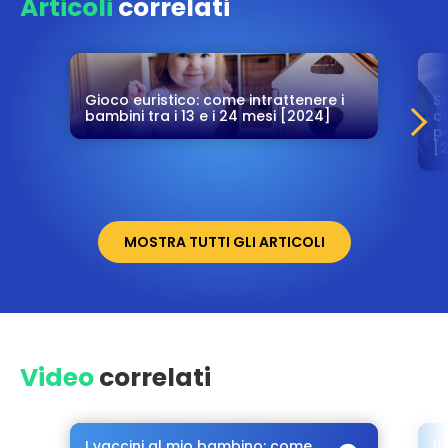
Articoli
correlati
Gioco euristico: come intrattenere i
St
bambini tra i 13 e i 24 mesi [2024]
co
p
[
MOSTRA TUTTI GLI ARTICOLI
Video
correlati
I vaccini al mio bambino: come
I