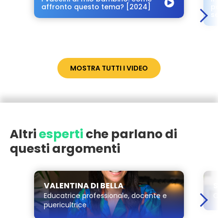
affronto questo tema? [2024]
po
s
MOSTRA TUTTI I VIDEO
Altri
esperti
che parlano di
questi argomenti
VALENTINA DI BELLA
Educatrice professionale, docente e
O
puericultrice