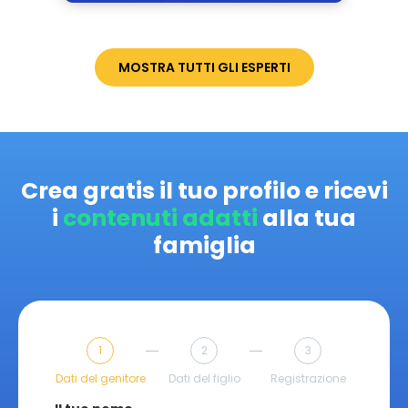
MOSTRA TUTTI GLI ESPERTI
Crea gratis il tuo profilo e ricevi
i
contenuti adatti
alla tua
famiglia
1
2
3
Dati del genitore
Dati del figlio
Registrazione