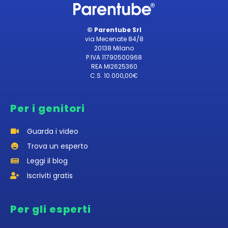
© Parentube Srl
via Mecenate 84/8
20138 Milano
P.IVA 11790500968
REA MI2625360
C.S. 10.000,00€
Per i genitori
Guarda i video
Trova un esperto
Leggi il blog
Iscriviti gratis
Per gli esperti