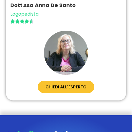
Dott.ssa Anna De Santo
Logopedista





CHIEDI ALL'ESPERTO