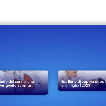
ente del sonno: una
Equilibrio di coppia dopo l
er genitori confusi
di un figlio [2023]