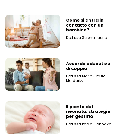
Come si entra in
contatto con un
bambino?
Dott.ssa Serena Lauria
Accordo educativo
di coppia
Dott.ssa Maria Grazia
Maldarizzi
Il pianto del
neonato: strategie
per gestirlo
Dott.ssa Paola Cannavo