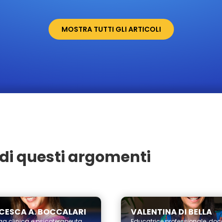
MOSTRA TUTTI GLI ARTICOLI
di questi argomenti
CESCA A. BOCCALARI
VALENTINA DI BELLA
ga clinica e psicoterapeuta
Educatrice professionale, doc