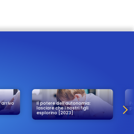
’arrivo
Il potere dell’autonomia:
P
lasciare che i nostri figli
pe
esplorino [2023]