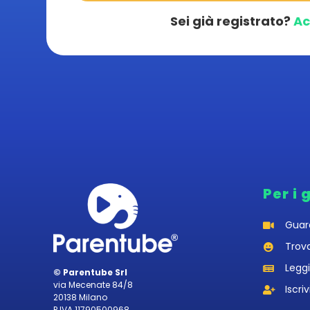
Sei già registrato?
Ac
Per i 
Guar
Trov
Leggi
© Parentube Srl
via Mecenate 84/8
Iscriv
20138 Milano
P.IVA 11790500968