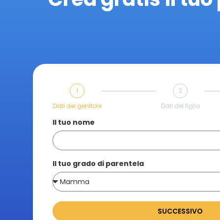
1
2
Dati del genitore
Dati del figlio
Il tuo nome
Il tuo grado di parentela
SUCCESSIVO