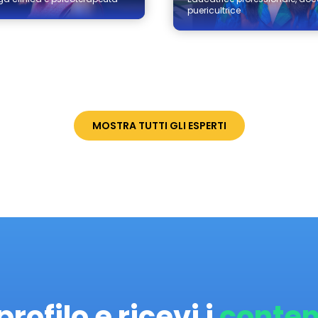
puericultrice
MOSTRA TUTTI GLI ESPERTI
profilo e ricevi i
conten