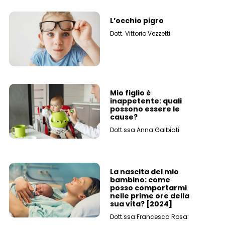
L’occhio pigro
Dott. Vittorio Vezzetti
Mio figlio è
inappetente: quali
possono essere le
cause?
Dott.ssa Anna Galbiati
La nascita del mio
bambino: come
posso comportarmi
nelle prime ore della
sua vita? [2024]
Dott.ssa Francesca Rosa