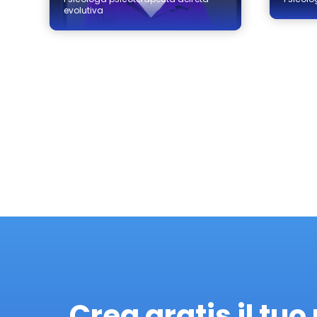
evolutiva
Crea gratis il tuo 