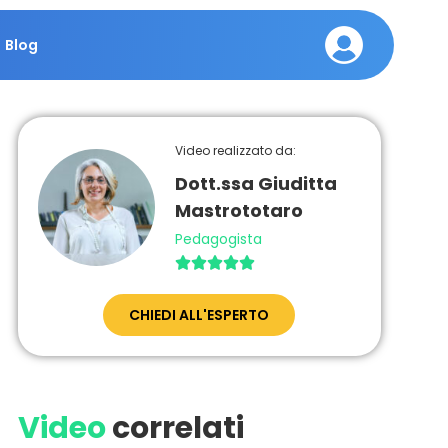
Blog
Video realizzato da:
Dott.ssa Giuditta
Mastrototaro
Pedagogista





CHIEDI ALL'ESPERTO
Video
correlati