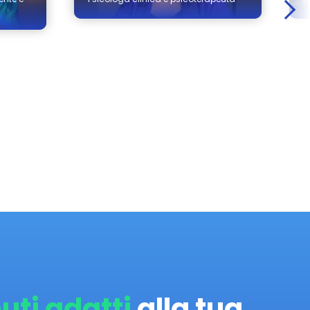
uti adatti
alla tua