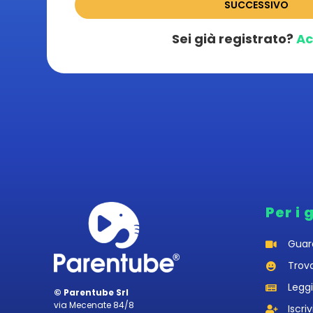
SUCCESSIVO
Sei già registrato?
Ac
Per i 
Guar
Trov
Leggi
© Parentube Srl
via Mecenate 84/8
Iscriv