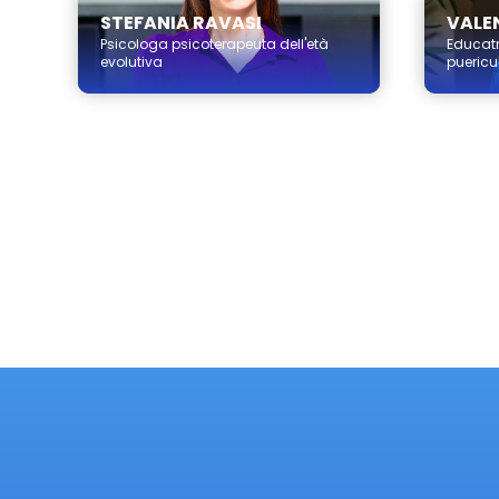
STEFANIA RAVASI
VALEN
Psicologa psicoterapeuta dell'età
Educatr
evolutiva
puericul