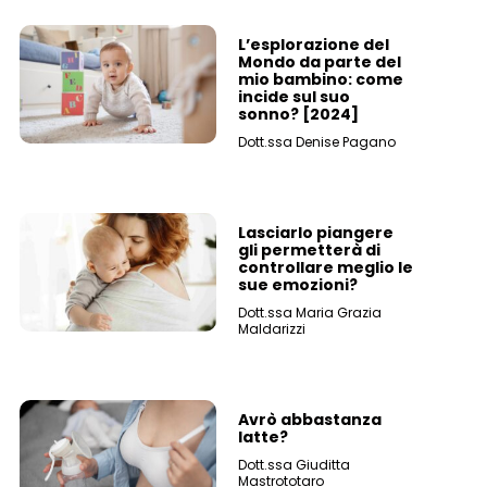
L’esplorazione del
Mondo da parte del
mio bambino: come
incide sul suo
sonno? [2024]
Dott.ssa Denise Pagano
Lasciarlo piangere
gli permetterà di
controllare meglio le
sue emozioni?
Dott.ssa Maria Grazia
Maldarizzi
Avrò abbastanza
latte?
Dott.ssa Giuditta
Mastrototaro