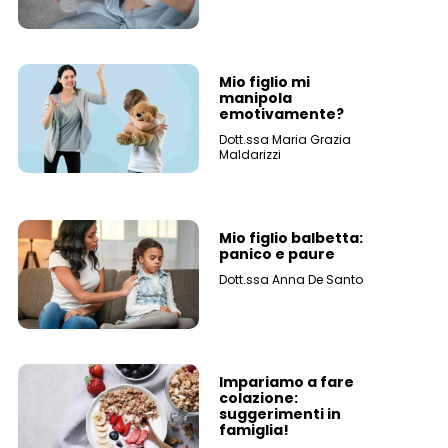
Mio figlio mi
manipola
emotivamente?
Dott.ssa Maria Grazia
Maldarizzi
Mio figlio balbetta:
panico e paure
Dott.ssa Anna De Santo
Impariamo a fare
colazione:
suggerimenti in
famiglia!