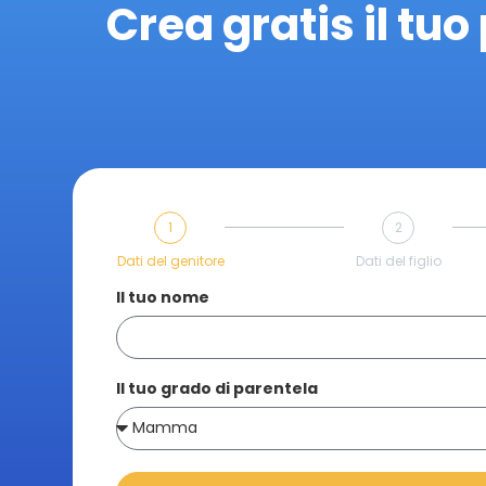
Crea gratis il tuo 
1
2
Dati del genitore
Dati del figlio
Il tuo nome
Il tuo grado di parentela