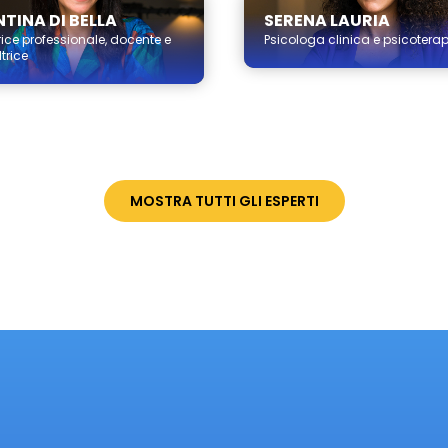
TINA DI BELLA
SERENA LAURIA
ice professionale, docente e
Psicologa clinica e psicotera
trice
MOSTRA TUTTI GLI ESPERTI