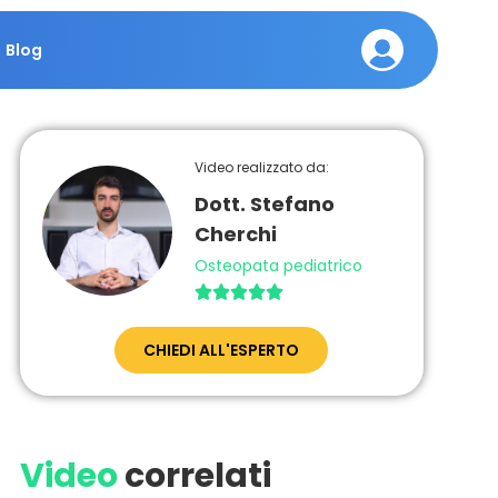
Blog
Video realizzato da:
Dott. Stefano
Cherchi
Osteopata pediatrico





CHIEDI ALL'ESPERTO
Video
correlati